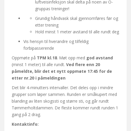
luftveisinfeksjon skal delta på noen av O-
gruppas treninger!
Grundig håndvask skal gjennomføres før og
etter trening
Hold minst 1 meter avstand til alle rundt deg
Vis hensyn til hverandre og tilfeldig
forbipasserende
Oppmøte på
TPM kl.18
. Møt opp med
god avstand
(minst 1 meter) til alle rundt.
Ved flere enn 20
påmeldte, blir det et nytt oppmøte 17:45 for de
etter nr.20 i påmeldingen
Det blir 4-minutters intervaller. Det deles opp i mindre
grupper som løper sammen. Runden er småkupert med
blanding av liten skogssti og større sti, og går rundt
Tømmerholtdammen. De fleste kommer rundt runden 1
gang på 2 drag.
Kontaktinfo: