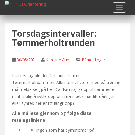
S
TOGGLE
k
i
p
Torsdagsintervaller:
t
o
Tømmerholtrunden
m
a
i
30/05/2021
Karoline Aune
Påmeldinger
n
c
På torsdag blir det 4 minuttere rundt
o
Tømmerholtdammen. Alle som vil være med på trening
n
må melde seg på her. Ca.4km jogg opp til dammene
t
(Fint mulig å sykle opp om man f.eks. har litt dårlig tid
e
eller syntes det er litt langt opp)
n
Alle må lese gjennom og følge disse
t
retningslinjene:
Ingen som har symptomer på