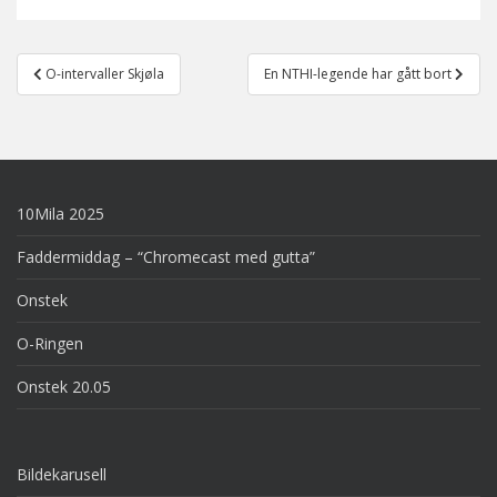
Post
O-intervaller Skjøla
En NTHI-legende har gått bort
navigation
10Mila 2025
Faddermiddag – “Chromecast med gutta”
Onstek
O-Ringen
Onstek 20.05
Bildekarusell