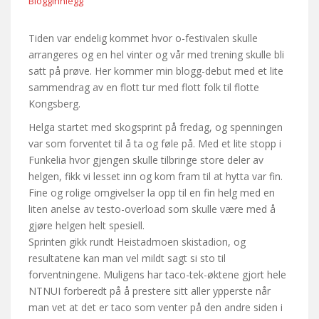
Blogginnlegg
Tiden var endelig kommet hvor o-festivalen skulle
arrangeres og en hel vinter og vår med trening skulle bli
satt på prøve. Her kommer min blogg-debut med et lite
sammendrag av en flott tur med flott folk til flotte
Kongsberg.
Helga startet med skogsprint på fredag, og spenningen
var som forventet til å ta og føle på. Med et lite stopp i
Funkelia hvor gjengen skulle tilbringe store deler av
helgen, fikk vi lesset inn og kom fram til at hytta var fin.
Fine og rolige omgivelser la opp til en fin helg med en
liten anelse av testo-overload som skulle være med å
gjøre helgen helt spesiell.
Sprinten gikk rundt Heistadmoen skistadion, og
resultatene kan man vel mildt sagt si sto til
forventningene. Muligens har taco-tek-øktene gjort hele
NTNUI forberedt på å prestere sitt aller ypperste når
man vet at det er taco som venter på den andre siden i