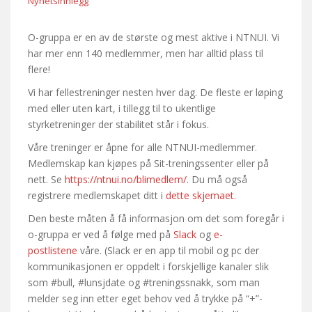
Nyhetsinnlegg
O-gruppa er en av de største og mest aktive i NTNUI. Vi
har mer enn 140 medlemmer, men har alltid plass til
flere!
Vi har fellestreninger nesten hver dag. De fleste er løping
med eller uten kart, i tillegg til to ukentlige
styrketreninger der stabilitet står i fokus.
Våre treninger er åpne for alle NTNUI-medlemmer.
Medlemskap kan kjøpes på Sit-treningssenter eller på
nett. Se
https://ntnui.no/blimedlem/
. Du må også
registrere medlemskapet ditt i
dette skjemaet.
Den beste måten å få informasjon om det som foregår i
o-gruppa er ved å følge med på
Slack
og
e-
postlistene
våre. (Slack er en app til mobil og pc der
kommunikasjonen er oppdelt i forskjellige kanaler slik
som #bull, #lunsjdate og #treningssnakk, som man
melder seg inn etter eget behov ved å trykke på “+”-