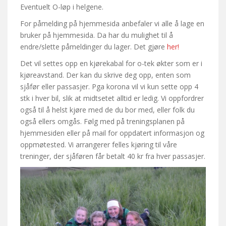
Eventuelt O-løp i helgene.
For påmelding på hjemmesida anbefaler vi alle å lage en
bruker på hjemmesida. Da har du mulighet til å
endre/slette påmeldinger du lager. Det gjøre
her!
Det vil settes opp en kjørekabal for o-tek økter som er i
kjøreavstand. Der kan du skrive deg opp, enten som
sjåfør eller passasjer. Pga korona vil vi kun sette opp 4
stk i hver bil, slik at midtsetet alltid er ledig. Vi oppfordrer
også til å helst kjøre med de du bor med, eller folk du
også ellers omgås. Følg med på treningsplanen på
hjemmesiden eller på mail for oppdatert informasjon og
oppmøtested. Vi arrangerer felles kjøring til våre
treninger, der sjåføren får betalt 40 kr fra hver passasjer.