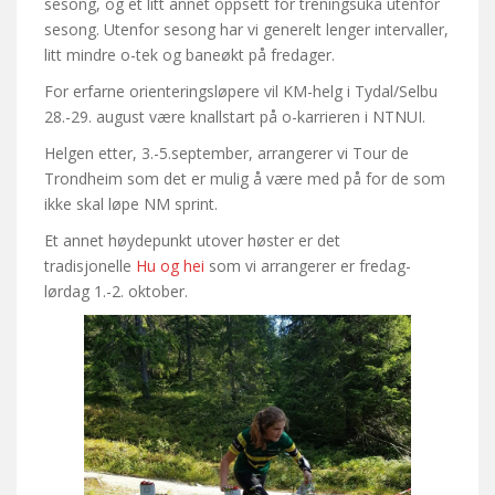
sesong, og et litt annet oppsett for treningsuka utenfor
sesong. Utenfor sesong har vi generelt lenger intervaller,
litt mindre o-tek og baneøkt på fredager.
For erfarne orienteringsløpere vil KM-helg i Tydal/Selbu
28.-29. august være knallstart på o-karrieren i NTNUI.
Helgen etter, 3.-5.september, arrangerer vi Tour de
Trondheim som det er mulig å være med på for de som
ikke skal løpe NM sprint.
Et annet høydepunkt utover høster er det
tradisjonelle
Hu og hei
som vi arrangerer er fredag-
lørdag 1.-2. oktober.