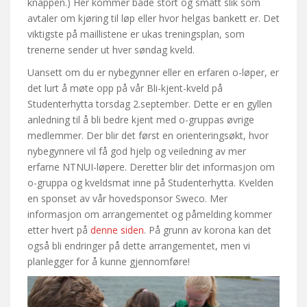
knappen.) Her kommer både stort og smått slik som
avtaler om kjøring til løp eller hvor helgas bankett er. Det
viktigste på maillistene er ukas treningsplan, som
trenerne sender ut hver søndag kveld.
Uansett om du er nybegynner eller en erfaren o-løper, er
det lurt å møte opp på vår Bli-kjent-kveld på
Studenterhytta torsdag 2.september. Dette er en gyllen
anledning til å bli bedre kjent med o-gruppas øvrige
medlemmer. Der blir det først en orienteringsøkt, hvor
nybegynnere vil få god hjelp og veiledning av mer
erfarne NTNUI-løpere. Deretter blir det informasjon om
o-gruppa og kveldsmat inne på Studenterhytta. Kvelden
en sponset av vår hovedsponsor Sweco. Mer
informasjon om arrangementet og påmelding kommer
etter hvert på
denne siden
. På grunn av korona kan det
også bli endringer på dette arrangementet, men vi
planlegger for å kunne gjennomføre!