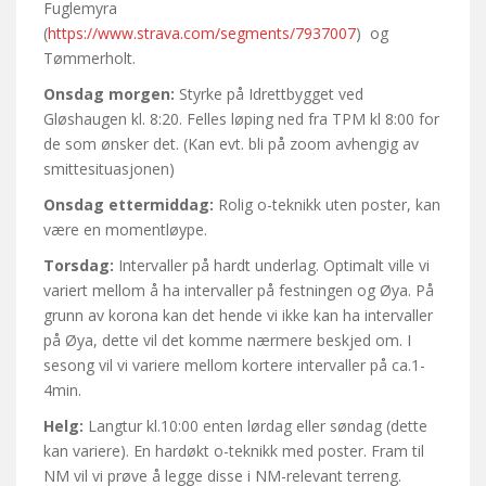
Fuglemyra
(
https://www.strava.com/segments/7937007
) og
Tømmerholt.
Onsdag morgen:
Styrke på Idrettbygget ved
Gløshaugen kl. 8:20. Felles løping ned fra TPM kl 8:00 for
de som ønsker det. (Kan evt. bli på zoom avhengig av
smittesituasjonen)
Onsdag ettermiddag:
Rolig o-teknikk uten poster, kan
være en momentløype.
Torsdag:
Intervaller på hardt underlag. Optimalt ville vi
variert mellom å ha intervaller på festningen og Øya. På
grunn av korona kan det hende vi ikke kan ha intervaller
på Øya, dette vil det komme nærmere beskjed om. I
sesong vil vi variere mellom kortere intervaller på ca.1-
4min.
Helg:
Langtur kl.10:00 enten lørdag eller søndag (dette
kan variere). En hardøkt o-teknikk med poster. Fram til
NM vil vi prøve å legge disse i NM-relevant terreng.