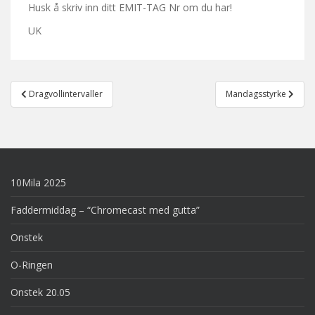
Husk å skriv inn ditt EMIT-TAG Nr om du har!
UK
Post
Dragvollintervaller
Mandagsstyrke
navigation
10Mila 2025
Faddermiddag – “Chromecast med gutta”
Onstek
O-Ringen
Onstek 20.05