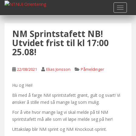
S
TOGGLE
k
i
p
NM Sprintstafett NB!
t
o
Utvidet frist til kl 17:00
m
25.08!
a
i
n
22/08/2021
Elias Jonsson
Påmeldinger
c
o
Hu og Hei!
n
t
Bli med å farge NM sprintstafett grønt, gult og svart! Vi
e
ønsker å stille med så mange lag som mulig.
n
For å vite hvor mange lag vi skal melde på til NM
t
sprintstafett må alle som vil løpe melde seg på her!
Uttaksløp blir NM sprint og NM Knockout-sprint.