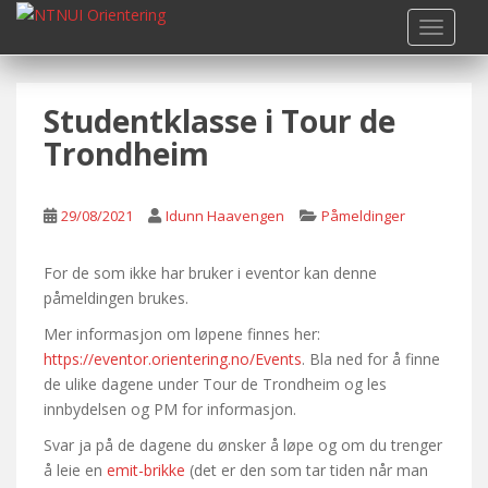
S
TOGGLE
k
i
p
Studentklasse i Tour de
t
o
Trondheim
m
a
i
29/08/2021
Idunn Haavengen
Påmeldinger
n
c
For de som ikke har bruker i eventor kan denne
o
påmeldingen brukes.
n
Mer informasjon om løpene finnes her:
t
https://eventor.orientering.no/Events
. Bla ned for å finne
e
de ulike dagene under Tour de Trondheim og les
n
innbydelsen og PM for informasjon.
t
Svar ja på de dagene du ønsker å løpe og om du trenger
å leie en
emit-brikke
(det er den som tar tiden når man