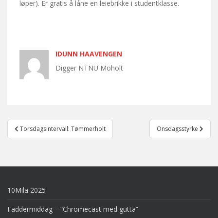
løper). Er gratis å låne en leiebrikke i studentklasse.
IDUNN HAAVENGEN
Digger NTNU Moholt
Post
Torsdagsintervall: Tømmerholt
Onsdagsstyrke
navigation
10Mila 2025
Faddermiddag – “Chromecast med gutta”