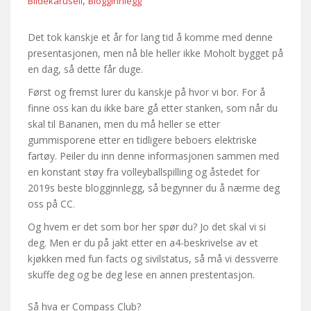
,
Bildekarusell
Blogginnlegg
Det tok kanskje et år for lang tid å komme med denne
presentasjonen, men nå ble heller ikke Moholt bygget på
en dag, så dette får duge.
Først og fremst lurer du kanskje på hvor vi bor. For å
finne oss kan du ikke bare gå etter stanken, som når du
skal til Bananen, men du må heller se etter
gummisporene etter en tidligere beboers elektriske
fartøy. Peiler du inn denne informasjonen sammen med
en konstant støy fra volleyballspilling og åstedet for
2019s beste blogginnlegg, så begynner du å nærme deg
oss på CC.
Og hvem er det som bor her spør du? Jo det skal vi si
deg. Men er du på jakt etter en a4-beskrivelse av et
kjøkken med fun facts og sivilstatus, så må vi dessverre
skuffe deg og be deg lese en annen prestentasjon.
Så hva er Compass Club?