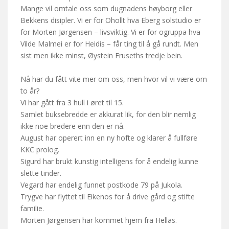
Mange vil omtale oss som dugnadens høyborg eller
Bekkens disipler. Vi er for Ohollt hva Eberg solstudio er
for Morten Jørgensen – livsviktig. Vi er for ogruppa hva
Vilde Malmei er for Heidis – får ting til å gå rundt. Men
sist men ikke minst, Øystein Fruseths tredje bein.
Nå har du fått vite mer om oss, men hvor vil vi være om
to år?
Vi har gått fra 3 hull i øret til 15.
Samlet buksebredde er akkurat lik, for den blir nemlig
ikke noe bredere enn den er nå.
August har operert inn en ny hofte og klarer å fullføre
KKC prolog.
Sigurd har brukt kunstig intelligens for å endelig kunne
slette tinder.
Vegard har endelig funnet postkode 79 på Jukola.
Trygve har flyttet til Eikenos for å drive gård og stifte
familie.
Morten Jørgensen har kommet hjem fra Hellas.