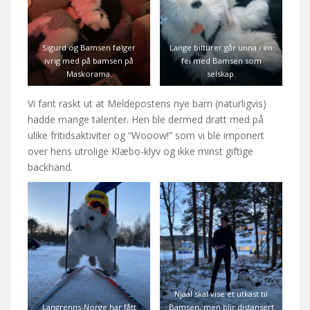
Sigurd og Bamsen følger
Lange bilturer går unna i en
ivrig med på bamsen på
fei med Bamsen som
Maskorama.
selskap.
Vi fant raskt ut at Meldepostens nye barn (naturligvis)
hadde mange talenter. Hen ble dermed dratt med på
ulike fritidsaktiviter og “Wooow!” som vi ble imponert
over hens utrolige Klæbo-klyv og ikke minst giftige
backhand.
Njaal skal vise et utkast til
Langrenns-Norge har fått
Bamsen, men blir distansert