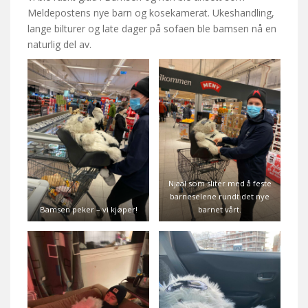
Meldepostens nye barn og kosekamerat. Ukeshandling,
lange bilturer og late dager på sofaen ble bamsen nå en
naturlig del av.
Njaal som sliter med å feste
barneselene rundt det nye
Bamsen peker – vi kjøper!
barnet vårt.