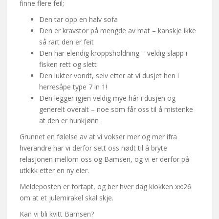
finne flere feil;
Den tar opp en halv sofa
Den er kravstor på mengde av mat – kanskje ikke
så rart den er feit
Den har elendig kroppsholdning – veldig slapp i
fisken rett og slett
Den lukter vondt, selv etter at vi dusjet hen i
herresåpe type 7 in 1!
Den legger igjen veldig mye hår i dusjen og
generelt overalt – noe som får oss til å mistenke
at den er hunkjønn
Grunnet en følelse av at vi vokser mer og mer ifra
hverandre har vi derfor sett oss nødt til å bryte
relasjonen mellom oss og Bamsen, og vi er derfor på
utkikk etter en ny eier.
Meldeposten er fortapt, og ber hver dag klokken xx:26
om at et julemirakel skal skje.
Kan vi bli kvitt Bamsen?