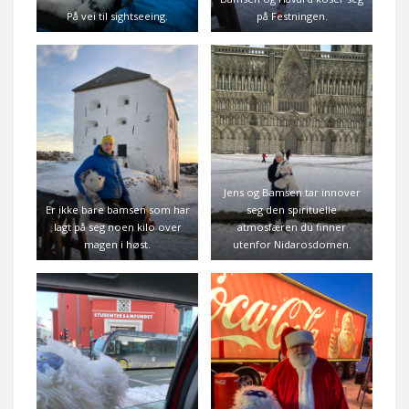
På vei til sightseeing.
på Festningen.
Jens og Bamsen tar innover
Er ikke bare bamsen som har
seg den spirituelle
lagt på seg noen kilo over
atmosfæren du finner
magen i høst.
utenfor Nidarosdomen.