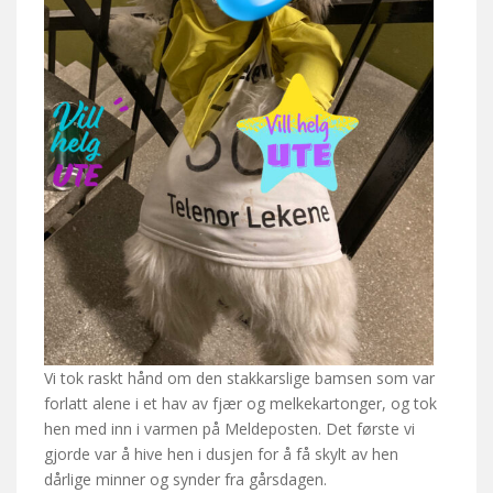
Vi tok raskt hånd om den stakkarslige bamsen som var
forlatt alene i et hav av fjær og melkekartonger, og tok
hen med inn i varmen på Meldeposten. Det første vi
gjorde var å hive hen i dusjen for å få skylt av hen
dårlige minner og synder fra gårsdagen.