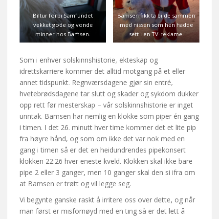
Biltur forbi Samfundet
Bamsen fikk ta bilde sammen
vekket gode og vonde
med nissen som hen hadde
minner hos Bamsen.
sett i en TV-reklame.
Som i enhver solskinnshistorie, ekteskap og
idrettskarriere kommer det alltid motgang på et eller
annet tidspunkt. Regnværsdagene gjør sin entré,
hvetebrødsdagene tar slutt og skader og sykdom dukker
opp rett før mesterskap – vår solskinnshistorie er inget
unntak. Bamsen har nemlig en klokke som piper én gang
i timen. I det 26. minutt hver time kommer det et lite pip
fra høyre hånd, og som om ikke det var nok med en
gang i timen så er det en heidundrendes pipekonsert
klokken 22:26 hver eneste kveld. Klokken skal ikke bare
pipe 2 eller 3 ganger, men 10 ganger skal den si ifra om
at Bamsen er trøtt og vil legge seg.
Vi begynte ganske raskt å irritere oss over dette, og når
man først er misfornøyd med en ting så er det lett å