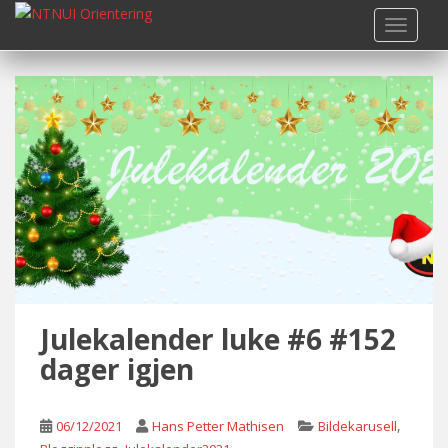
S
TOGGLE
k
i
p
t
o
m
a
i
n
c
o
n
t
Julekalender luke #6 #152
e
n
dager igjen
t
,
06/12/2021
Hans Petter Mathisen
Bildekarusell