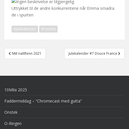
Uttrykket til de andre konkurrentene når Emma smadra
de i spurten
#Julekalender
#Tiomila
Post
NM nattRenn 2021
Julekalender #7 Douce France
navigation
10Mila 2025
Faddermiddag – “Chromecast med gutta”
Onstek
O-Ringen