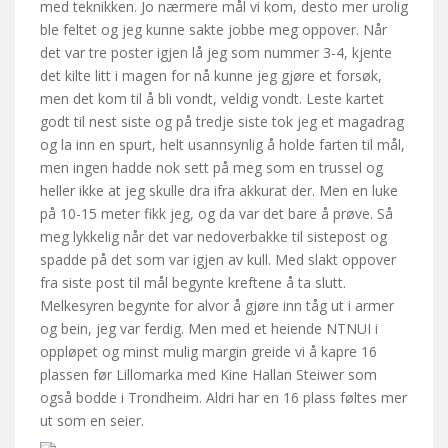
med teknikken. Jo nærmere mål vi kom, desto mer urolig
ble feltet og jeg kunne sakte jobbe meg oppover. Når
det var tre poster igjen lå jeg som nummer 3-4, kjente
det kilte litt i magen for nå kunne jeg gjøre et forsøk,
men det kom til å bli vondt, veldig vondt. Leste kartet
godt til nest siste og på tredje siste tok jeg et magadrag
og la inn en spurt, helt usannsynlig å holde farten til mål,
men ingen hadde nok sett på meg som en trussel og
heller ikke at jeg skulle dra ifra akkurat der. Men en luke
på 10-15 meter fikk jeg, og da var det bare å prøve. Så
meg lykkelig når det var nedoverbakke til sistepost og
spadde på det som var igjen av kull. Med slakt oppover
fra siste post til mål begynte kreftene å ta slutt.
Melkesyren begynte for alvor å gjøre inn tåg ut i armer
og bein, jeg var ferdig. Men med et heiende NTNUI i
oppløpet og minst mulig margin greide vi å kapre 16
plassen før Lillomarka med Kine Hallan Steiwer som
også bodde i Trondheim. Aldri har en 16 plass føltes mer
ut som en seier.