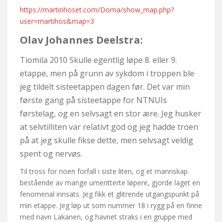
https://martinhoset.com/Doma/show_map.php?
user=martihos&map=3
Olav Johannes Deelstra:
Tiomila 2010 Skulle egentlig løpe 8. eller 9.
etappe, men på grunn av sykdom i troppen ble
jeg tildelt sisteetappen dagen før. Det var min
første gang på sisteetappe for NTNUIs
førstelag, og en selvsagt en stor ære. Jeg husker
at selvtilliten var relativt god og jeg hadde troen
på at jeg skulle fikse dette, men selvsagt veldig
spent og nervøs.
Til tross for noen forfall i siste liten, og et mannskap
bestående av mange umeritterte løpere, gjorde laget en
fenomenal innsats. Jeg fikk et glitrende utgangspunkt på
min etappe. Jeg løp ut som nummer 18 i rygg på en finne
med navn Lakanen, og havnet straks i en gruppe med