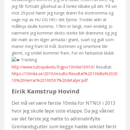
jeg får fortsatt gåsehud av å tenke tilbake på det. På vei
mot 29.post hører jeg tunge drønn fra stortromma og
vage rop av HU OG HEI i det fjerne. Trodde aldri at
mållinja skulle komme, 17km er langt, men endelig. Jo
nærmere jeg kommer desto sterke blir drønnene og jeg
blir møtt av en diger armada i grønt, svart og gult som
maner meg fram til mål. Bommen og smertene blir
glemt, og smilet kommer fram. For en fantastisk klubb
Tracking
http://www.tulospalvelu.fi/gps/10mila10H10/
Resultat:
https://10mila.se/2010/results/Resultat%2010Mila%2020
10%20Herrar%20100507%20detaljer.pdf
Eirik Kamstrup Hovind
Det må vel være første 10mila for NTNUI i 2013
hvor jeg skulle løpe siste etappe. Da jeg våknet
var det første jeg møtte to adrenalinfylte
Grenlandsgutter som begge hadde vekslet først