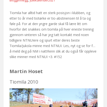
,
Blogginnlegg
Julekalender2021
Tiomila har alltid hatt en sterk posisjon i klubben, og
etter to år med tiotørke er tio-abstinensen til å ta og
føle på. For at den yngre garde skal få lære litt om
hvorfor det snakkes om tiomila på hver eneste trening
gjennom vinteren så har jeg tatt kontakt med noen
tidligere NTNUIere og spurt etter deres beste
Tiomila/Jukola minne med NTNUI. Les, nyt og se for f…
å meld deg på NM i nattRenn slik at du også får oppleve
slike minner med NTNUI <3. #152
Martin Hoset
Tiomila 2010