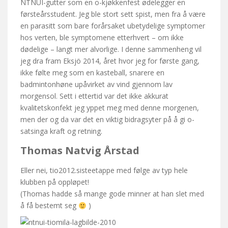
NTNUI-gutter som en o-kjøkkenfest ødelegger en
førsteårsstudent. Jeg ble stort sett spist, men fra å være
en parasitt som bare forårsaket ubetydelige symptomer
hos verten, ble symptomene etterhvert – om ikke
dødelige – langt mer alvorlige. I denne sammenheng vil
jeg dra fram Eksjö 2014, året hvor jeg for første gang,
ikke følte meg som en kasteball, snarere en
badmintonhøne upåvirket av vind gjennom lav
morgensol. Sett i ettertid var det ikke akkurat
kvalitetskonfekt jeg yppet meg med denne morgenen,
men der og da var det en viktig bidragsyter på å gi o-
satsinga kraft og retning.
Thomas Natvig Årstad
Eller nei, tio2012.sisteetappe med følge av typ hele
klubben på oppløpet!
(Thomas hadde så mange gode minner at han slet med
å få bestemt seg
)