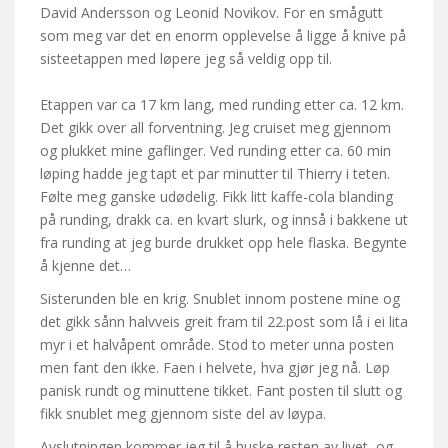
David Andersson og Leonid Novikov. For en smågutt
som meg var det en enorm opplevelse å ligge å knive på
sisteetappen med løpere jeg så veldig opp til.
Etappen var ca 17 km lang, med runding etter ca. 12 km.
Det gikk over all forventning. Jeg cruiset meg gjennom
og plukket mine gaflinger. Ved runding etter ca. 60 min
løping hadde jeg tapt et par minutter til Thierry i teten.
Følte meg ganske udødelig. Fikk litt kaffe-cola blanding
på runding, drakk ca. en kvart slurk, og innså i bakkene ut
fra runding at jeg burde drukket opp hele flaska. Begynte
å kjenne det…
Sisterunden ble en krig. Snublet innom postene mine og
det gikk sånn halvveis greit fram til 22.post som lå i ei lita
myr i et halvåpent område. Stod to meter unna posten
men fant den ikke. Faen i helvete, hva gjør jeg nå. Løp
panisk rundt og minuttene tikket. Fant posten til slutt og
fikk snublet meg gjennom siste del av løypa.
Avslutningen kommer jeg til å huske resten av livet, og