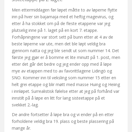
Men ettermiddagen før løpet måtte to av løperne flytte
inn på hver sin bajamaja med et heftig magevirus, og
etter å ha stokket om på de fleste etappene var jeg
plutselig inne på 1. laget på en kort 7. etappe.
Forhåpningene var stort sett på bunn etter at 4 av de
beste løperne var ute, men det ble løpt veldig bra
gjennom natta og jeg ble sendt ut som nummer 14. Det
første jeg gjør er å bomme et lite minutt på 1. post, men
etter det går det bedre og jeg ender opp med å løpe
mye av etappen med to av favorittlagene Lidingö og
SNO. Kommer inn til veksling som nummer 15 etter en
helt grei etappe og blir møtt med masse Huing og Heiing
i innløpet. Surrealistisk følelse etter at jeg på forhånd var
innstilt på å løpe en litt for lang sisteetappe på et
svekket 2.-lag.
De andre fortsetter å løpe bra og vi ender på en etter
forholdene veldig bra 19. plass og beste plassering på
mange år.