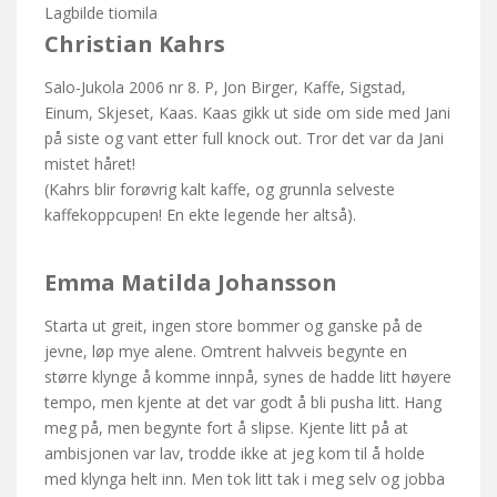
Lagbilde tiomila
Christian Kahrs
Salo-Jukola 2006 nr 8. P, Jon Birger, Kaffe, Sigstad,
Einum, Skjeset, Kaas. Kaas gikk ut side om side med Jani
på siste og vant etter full knock out. Tror det var da Jani
mistet håret!
(Kahrs blir forøvrig kalt kaffe, og grunnla selveste
kaffekoppcupen! En ekte legende her altså).
Emma Matilda Johansson
Starta ut greit, ingen store bommer og ganske på de
jevne, løp mye alene. Omtrent halvveis begynte en
større klynge å komme innpå, synes de hadde litt høyere
tempo, men kjente at det var godt å bli pusha litt. Hang
meg på, men begynte fort å slipse. Kjente litt på at
ambisjonen var lav, trodde ikke at jeg kom til å holde
med klynga helt inn. Men tok litt tak i meg selv og jobba