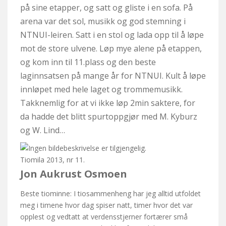
på sine etapper, og satt og gliste i en sofa. På
arena var det sol, musikk og god stemning i
NTNUI-leiren. Satt i en stol og lada opp til å løpe
mot de store ulvene. Løp mye alene på etappen,
og kom inn til 11.plass og den beste
laginnsatsen på mange år for NTNUI. Kult å løpe
innløpet med hele laget og trommemusikk.
Takknemlig for at vi ikke løp 2min saktere, for
da hadde det blitt spurtoppgjør med M. Kyburz
og W. Lind…
Tiomila 2013, nr 11.
Jon Aukrust Osmoen
Beste tiominne: I tiosammenheng har jeg alltid utfoldet
meg i timene hvor dag spiser natt, timer hvor det var
opplest og vedtatt at verdensstjerner fortærer små