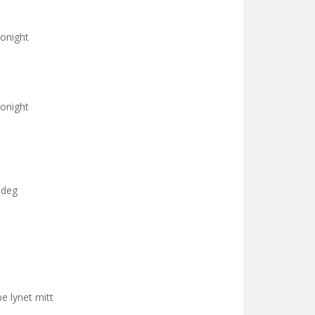
tonight
tonight
 deg
pe lynet mitt