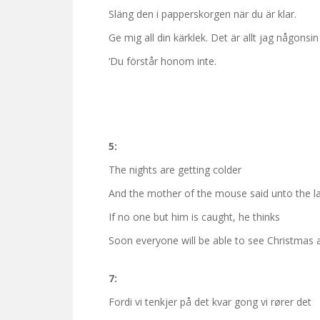
Släng den i papperskorgen när du är klar.
Ge mig all din kärklek. Det är allt jag någonsi
‘Du förstår honom inte.
5:
The nights are getting colder
And the mother of the mouse said unto the l
If no one but him is caught, he thinks
Soon everyone will be able to see Christmas 
7:
Fordi vi tenkjer på det kvar gong vi rører det