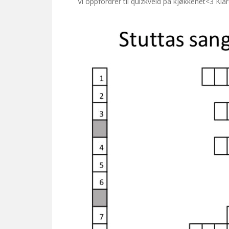
Vi oppfordrer til quizkveld på kjøkkenet<3 Klare