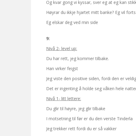
Og kvar gong vi kyssar, sver eg at eg kan stik
Høyrar du ikkje hjartet mitt banke? Eg vil forts
Eg elskar deg ved min side
9:
Nivå 2- level up:
Du har rett, jeg kommer tilbake.
Han virker feigst
Jeg viste den positive siden, fordi den er veldi
Det er ingenting å holde seg våken hele natte
Nivå 1- litt lettere:
Du glir til høyre, jeg glir tilbake
I motsetning til før er du den verste Tinderla
Jeg trekker rett fordi du er så vakker