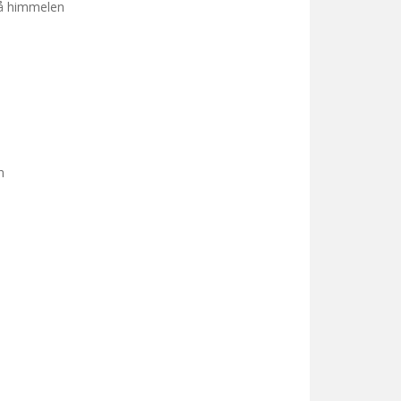
 på himmelen
n