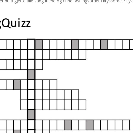
r du å gjette alle sangtitlene og finne løsningsordet i kryssordet? Lykke