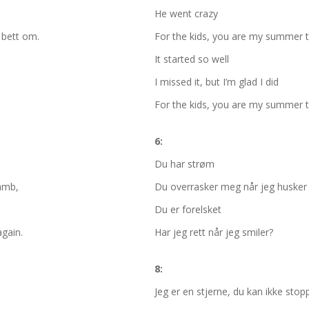
He went crazy
n bett om.
For the kids, you are my summer 
It started so well
I missed it, but I’m glad I did
For the kids, you are my summer 
6:
Du har strøm
amb,
Du overrasker meg når jeg husker
Du er forelsket
again.
Har jeg rett når jeg smiler?
8:
Jeg er en stjerne, du kan ikke stop