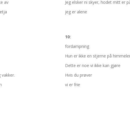
ke av
Jeg elsker ni skyer, hodet mitt er
etja
jeg er alene
10:
fordampning
Hun er ikke en stjerne på himmele
Dette er noe vi ikke kan gjøre
g vakker.
Hvis du prøver
n
vi er frie