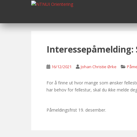
S
k
i
p
t
o
m
Interessepåmelding: 
a
i
n
16/12/2021
Johan Christie Ørke
Påme
c
o
For å finne ut hvor mange som ønsker fellestu
n
har behov for fellestur, skal du ikke melde d
t
e
n
Påmeldingsfrist 19. desember.
t