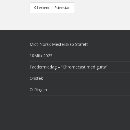
Post
Lerkendal-Estenstad
navigation
Midt-Norsk Mesterskap Stafett
10Mila 2025
Faddermiddag – “Chromecast med gutta”
Onstek
O-Ringen