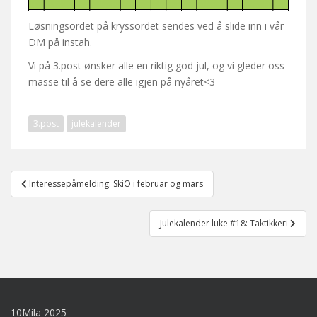
Løsningsordet på kryssordet sendes ved å slide inn i vår
DM på instah.
Vi på 3.post ønsker alle en riktig god jul, og vi gleder oss
masse til å se dere alle igjen på nyåret<3
3.post
julekalender
Post
Interessepåmelding: SkiO i februar og mars
navigation
Julekalender luke #18: Taktikkeri
10Mila 2025