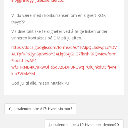
,
Blogginnlegg
Julekalender2021
Vil du være med i konkurransen om en signert KOK-
trøye??
Vis dine taktiske ferdigheter ved å følge linken under,
vinneren kontaktes på DM på julaften.
https://docs.google.com/forms/d/e/1FAIpQLSdlwpLcYDV
ALTpfKP62ynSpJW9oY34LlqEt4jGJIG7fkNhKRQ/viewform
?fbclid=IwAR1-
wf3HRNB4K78RwOl_eSd32BDP3RQwq_rOl0jnkdD5lfJ4r4
kJo3WMvYM
God jul til alle, hilsen Mutfak <3
Post
Julekalender luke #17: Hvem sin mor?
navigation
Julekalender luke #19: Hvem eier dennne?