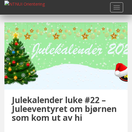
S
TOGGLE
k
i
p
t
o
m
a
i
n
c
o
n
t
Julekalender luke #22 –
e
n
Juleeventyret om bjørnen
t
som kom ut av hi