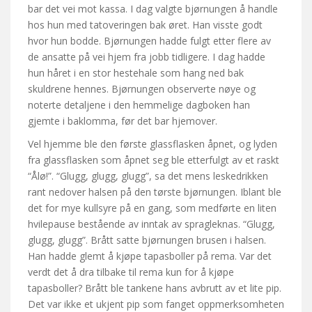
bar det vei mot kassa. I dag valgte bjørnungen å handle
hos hun med tatoveringen bak øret. Han visste godt
hvor hun bodde. Bjørnungen hadde fulgt etter flere av
de ansatte på vei hjem fra jobb tidligere. I dag hadde
hun håret i en stor hestehale som hang ned bak
skuldrene hennes. Bjørnungen observerte nøye og
noterte detaljene i den hemmelige dagboken han
gjemte i baklomma, før det bar hjemover.
Vel hjemme ble den første glassflasken åpnet, og lyden
fra glassflasken som åpnet seg ble etterfulgt av et raskt
“Ålø!”. “Glugg, glugg, glugg”, sa det mens leskedrikken
rant nedover halsen på den tørste bjørnungen. Iblant ble
det for mye kullsyre på en gang, som medførte en liten
hvilepause bestående av inntak av spragleknas. “Glugg,
glugg, glugg”. Brått satte bjørnungen brusen i halsen.
Han hadde glemt å kjøpe tapasboller på rema. Var det
verdt det å dra tilbake til rema kun for å kjøpe
tapasboller? Brått ble tankene hans avbrutt av et lite pip.
Det var ikke et ukjent pip som fanget oppmerksomheten