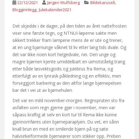
,
22/12/2021
Jørgen Wulfsberg
Bildekarusell
,
Blogginnlegg
Julekalender2021
Det skjedde i de dager, på den tiden av året nattefrosten
viser sine første tegn, og NTNUI-løperne sakte men
sikkert trekker fram lampene mens de er ute og trener,
at en ung bjørnunge våknet til liv etter lang tids dvale. Og
det var ikke noen kort helgedvale, nei. Den unge og
magre bjørnen kjente umiddelbart en uimotståelig trang
etter både løsvektsgodis og julebrus fra Rema, og
etterfulgt av en lynrask påkledning og en effektiv, men
forseggjort barbering av den altfor lange bjørnepelsen
bar det i vei ut av bjørnehulen.
Det var en mild november-morgen. Regnspruten sto fra
asfalten som regn gjerne gjør i november, men var
såpass kraftig at selv en kort tur til Rema ikke kunne
gjennomføres uten bjørneparaplyen. Du vet, en sånn
knall brun en med en smilende bjørn på og søte
halvsirkelformede bjørneører som stikker opp. Preben