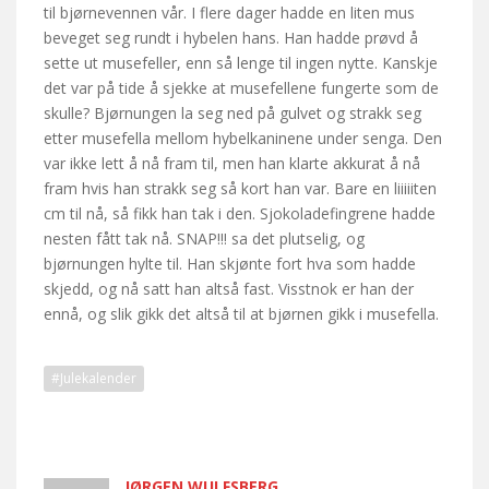
til bjørnevennen vår. I flere dager hadde en liten mus
beveget seg rundt i hybelen hans. Han hadde prøvd å
sette ut musefeller, enn så lenge til ingen nytte. Kanskje
det var på tide å sjekke at musefellene fungerte som de
skulle? Bjørnungen la seg ned på gulvet og strakk seg
etter musefella mellom hybelkaninene under senga. Den
var ikke lett å nå fram til, men han klarte akkurat å nå
fram hvis han strakk seg så kort han var. Bare en liiiiiten
cm til nå, så fikk han tak i den. Sjokoladefingrene hadde
nesten fått tak nå. SNAP!!! sa det plutselig, og
bjørnungen hylte til. Han skjønte fort hva som hadde
skjedd, og nå satt han altså fast. Visstnok er han der
ennå, og slik gikk det altså til at bjørnen gikk i musefella.
#Julekalender
JØRGEN WULFSBERG