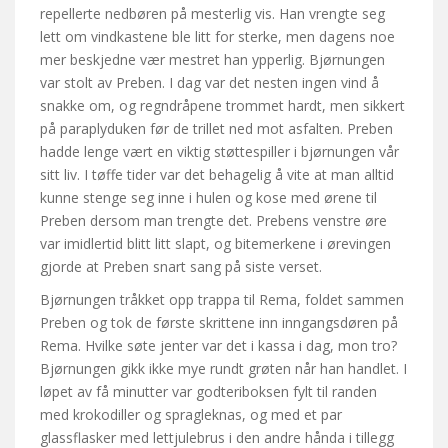
repellerte nedbøren på mesterlig vis. Han vrengte seg
lett om vindkastene ble litt for sterke, men dagens noe
mer beskjedne vær mestret han ypperlig. Bjørnungen
var stolt av Preben. I dag var det nesten ingen vind å
snakke om, og regndråpene trommet hardt, men sikkert
på paraplyduken før de trillet ned mot asfalten. Preben
hadde lenge vært en viktig støttespiller i bjørnungen vår
sitt liv. I tøffe tider var det behagelig å vite at man alltid
kunne stenge seg inne i hulen og kose med ørene til
Preben dersom man trengte det. Prebens venstre øre
var imidlertid blitt litt slapt, og bitemerkene i ørevingen
gjorde at Preben snart sang på siste verset.
Bjørnungen tråkket opp trappa til Rema, foldet sammen
Preben og tok de første skrittene inn inngangsdøren på
Rema. Hvilke søte jenter var det i kassa i dag, mon tro?
Bjørnungen gikk ikke mye rundt grøten når han handlet. I
løpet av få minutter var godteriboksen fylt til randen
med krokodiller og spragleknas, og med et par
glassflasker med lettjulebrus i den andre hånda i tillegg