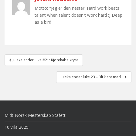
Motto: "Jeg er den neste!" Hard work beats
talent when talent doesn't work hard ;) Deep
as a bird
Post
Julekalender luke #21: Kjørekabalkryss
navigation
Julekalender luke 23 – Bli kjent med…
Midt-Norsk Mesterskap Stafett
10Mila 2025