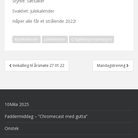
Styrke: Søtsaker
Svakhet: Julekalender
Håper alle får et strålende 2022!
#Julekalender
julekalender
O-kjøkkenpresentasjon
Post
Innkalling til årsmøte 27.01.22
Mandagstrening
navigation
10Mila 2025
Faddermiddag – “Chromecast med gutta”
Onstek