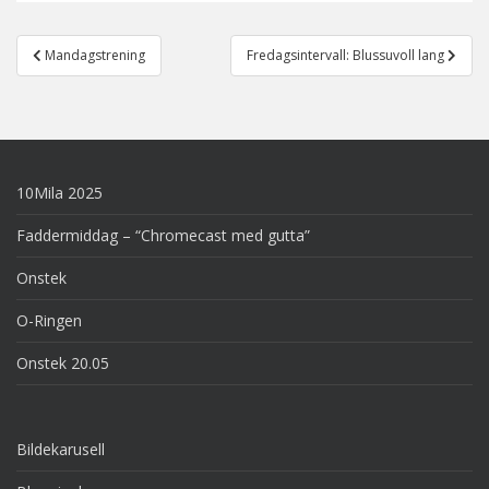
Post
Mandagstrening
Fredagsintervall: Blussuvoll lang
navigation
10Mila 2025
Faddermiddag – “Chromecast med gutta”
Onstek
O-Ringen
Onstek 20.05
Bildekarusell