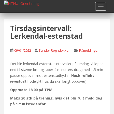
S
TOGGLE
k
i
p
Tirsdagsintervall:
t
o
Lerkendal-estenstad
m
a
i
09/01/2022
Sander Rogndokken
Påmeldinger
n
c
Det blir lerkendal-estenstadintervaller på tirsdag. Vi løper
o
ned til stavne bru og løper 4 minutters drag med 1,5 min
n
pause oppover mot estenstadhytta.
Husk refleks!!
t
(eventuelt hodelykt hvis du skal langt oppover)
e
Oppmøte 18:00 på TPM
n
t
Maks 20 stk på trening, hvis det blir fult meld deg
på 17:30 istedenfor.