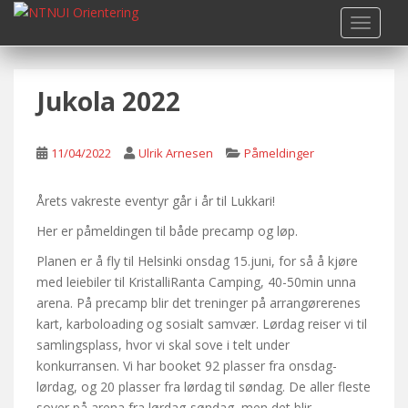
S
TOGGLE
k
i
p
Jukola 2022
t
o
m
11/04/2022
Ulrik Arnesen
Påmeldinger
a
i
n
Årets vakreste eventyr går i år til Lukkari!
c
Her er påmeldingen til både precamp og løp.
o
Planen er å fly til Helsinki onsdag 15.juni, for så å kjøre
n
med leiebiler til KristalliRanta Camping, 40-50min unna
t
arena. På precamp blir det treninger på arrangørerenes
e
kart, karboloading og sosialt samvær. Lørdag reiser vi til
n
samlingsplass, hvor vi skal sove i telt under
t
konkurransen. Vi har booket 92 plasser fra onsdag-
lørdag, og 20 plasser fra lørdag til søndag. De aller fleste
sover på arena fra lørdag-søndag, men det blir