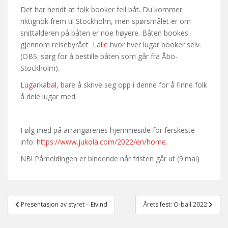
Det har hendt at folk booker feil båt. Du kommer
riktignok frem til Stockholm, men spørsmålet er om
snittalderen på båten er noe høyere. Båten bookes
gjennom reisebyrået
Lalle
hvor hver lugar booker selv.
(OBS: sørg for å bestille båten som går fra Åbo-
Stockholm).
Lugarkabal
, bare å skrive seg opp i denne for å finne folk
å dele lugar med.
Følg med på arrangørenes hjemmeside for ferskeste
info:
https://www.jukola.com/2022/en/home.
NB! Påmeldingen er bindende når fristen går ut (9.mai)
Post
Presentasjon av styret – Eivind
Årets fest: O-ball 2022
navigation