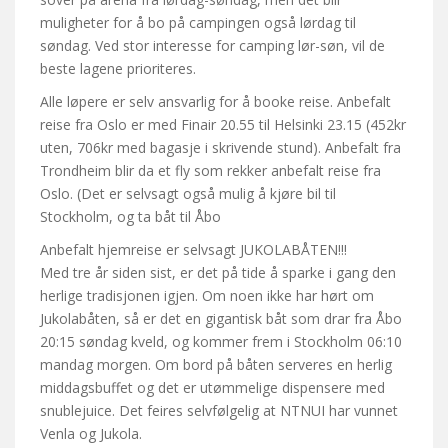
muligheter for å bo på campingen også lørdag til
søndag. Ved stor interesse for camping lør-søn, vil de
beste lagene prioriteres.
Alle løpere er selv ansvarlig for å booke reise. Anbefalt
reise fra Oslo er med Finair 20.55 til Helsinki 23.15 (452kr
uten, 706kr med bagasje i skrivende stund). Anbefalt fra
Trondheim blir da et fly som rekker anbefalt reise fra
Oslo. (Det er selvsagt også mulig å kjøre bil til
Stockholm, og ta båt til Åbo
Anbefalt hjemreise er selvsagt JUKOLABÅTEN!!!
Med tre år siden sist, er det på tide å sparke i gang den
herlige tradisjonen igjen. Om noen ikke har hørt om
Jukolabåten, så er det en gigantisk båt som drar fra Åbo
20:15 søndag kveld, og kommer frem i Stockholm 06:10
mandag morgen. Om bord på båten serveres en herlig
middagsbuffet og det er utømmelige dispensere med
snublejuice. Det feires selvfølgelig at NTNUI har vunnet
Venla og Jukola.