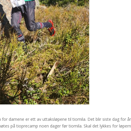
or damene er ett av uttaksløpene til tiomila. Det blir siste dag for år
møtes på tioprecamp noen dager før tiomila. Skal det lykkes for løperne