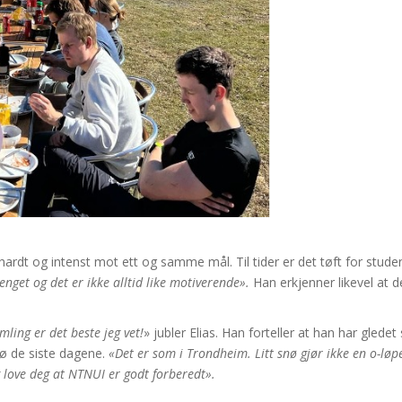
ardt og intenst mot ett og samme mål. Til tider er det tøft for student
enget og det er ikke alltid like motiverende».
Han erkjenner likevel at d
ling er det beste jeg vet!
» jubler Elias. Han forteller at han har gled
nø de siste dagene.
«Det er som i Trondheim. Litt snø gjør ikke en o-løpe
eg love deg at NTNUI er godt forberedt».