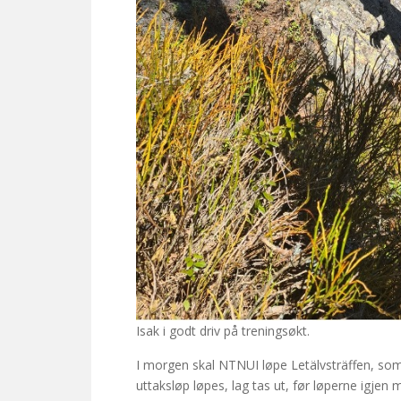
Isak i godt driv på treningsøkt.
I morgen skal NTNUI løpe Letälvsträffen, som f
uttaksløp løpes, lag tas ut, før løperne igjen 