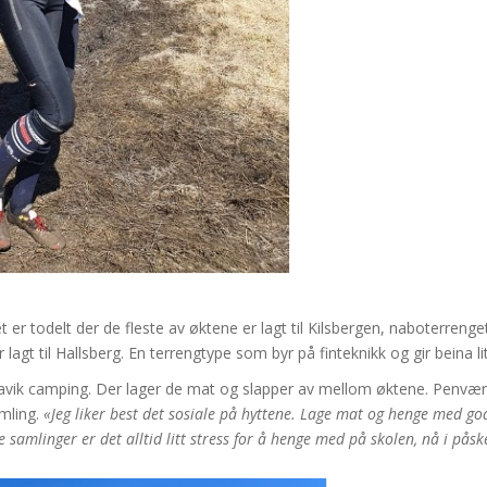
 er todelt der de fleste av øktene er lagt til Kilsbergen, naboterrenget 
agt til Hallsberg. En terrengtype som byr på finteknikk og gir beina litt
tavik camping. Der lager de mat og slapper av mellom øktene. Penv
mling.
«Jeg liker best det sosiale på hyttene. Lage mat og henge med go
samlinger er det alltid litt stress for å henge med på skolen, nå i påske