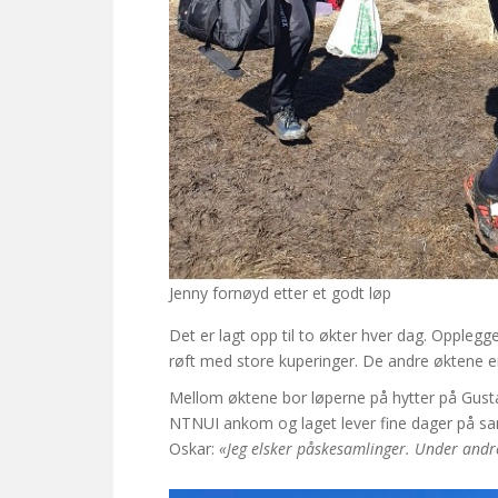
Jenny fornøyd etter et godt løp
Det er lagt opp til to økter hver dag. Opplegget
røft med store kuperinger. De andre øktene er l
Mellom øktene bor løperne på hytter på Gus
NTNUI ankom og laget lever fine dager på sa
Oskar:
«Jeg elsker påskesamlinger. Under andre 