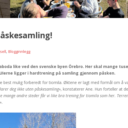
påskesamling!
,
sell
Blogginnlegg
Ånnaboda like ved den svenske byen Örebro. Her skal mange tus
UIerne ligger i hardtrening på samling gjennom påsken.
e best mulig forberedt for tiomila. Øktene er lagt med formål om å væ
klarer deg ikke uten påskesamling»,
konstaterer Ane. Hun forteller at de
ke mange andre steder får vi like bra trening for tiomila som her. Terre
».