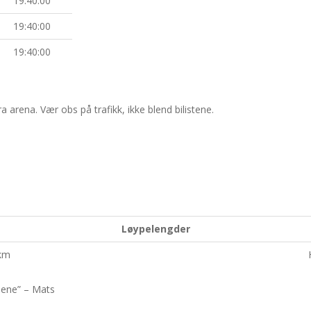
19:40:00
19:40:00
19:40:00
a arena. Vær obs på trafikk, ikke blend bilistene.
Løypelengder
km
pene” – Mats