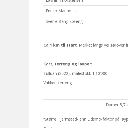
Lavran Thorstensen
Enrico Mannocci
Sverre Bang Støeng
Ca 1 km til start
. Merket langs vei sørover fr
Kart, terreng og løyper:
Tulluan (2022), målestokk 1:10’000
Vakkert terreng
Damer 5,7 
“Større Hjermstad- enn Eidsmo-faktor på løy