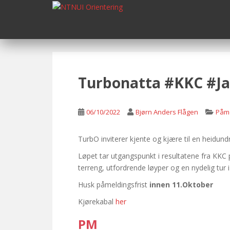
S
k
i
p
t
o
m
Turbonatta #KKC #Ja
a
i
n
06/10/2022
Bjørn Anders Flågen
Påme
c
o
TurbO inviterer kjente og kjære til en heidund
n
Løpet tar utgangspunkt i resultatene fra KK
t
terreng, utfordrende løyper og en nydelig tur 
e
n
Husk påmeldingsfrist
innen 11.Oktober
t
Kjørekabal
her
PM