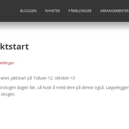
BLOGGEN
NYHETER
PÅMELDINGER
ARRANGEMENTER
ktstart
ldinger
ranes jaktstart på Tulluan 12. oktober <3
C prologen dagen før, så husk å meld dere på denne også. Løypelegge
i skogen.