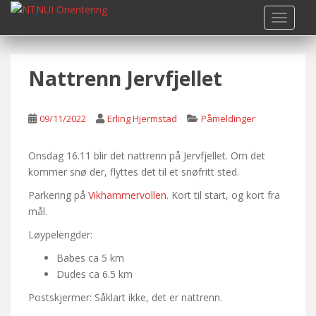
S
TOGGLE
k
i
p
Nattrenn Jervfjellet
t
o
m
09/11/2022
Erling Hjermstad
Påmeldinger
a
i
n
Onsdag 16.11 blir det nattrenn på Jervfjellet. Om det
c
kommer snø der, flyttes det til et snøfritt sted.
o
Parkering på
Vikhammervollen
. Kort til start, og kort fra
n
mål.
t
Løypelengder:
e
n
Babes ca 5 km
t
Dudes ca 6.5 km
Postskjermer: Såklart ikke, det er nattrenn.