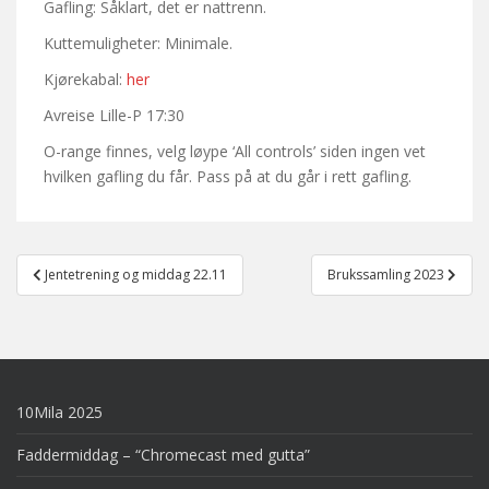
Gafling: Såklart, det er nattrenn.
Kuttemuligheter: Minimale.
Kjørekabal:
her
Avreise Lille-P 17:30
O-range finnes, velg løype ‘All controls’ siden ingen vet
hvilken gafling du får. Pass på at du går i rett gafling.
Post
Jentetrening og middag 22.11
Brukssamling 2023
navigation
10Mila 2025
Faddermiddag – “Chromecast med gutta”