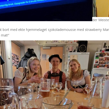
der Meiste
skjemt bort med ekte hjemmelaget sjokolademousse med strawberry Ma
 mat!”