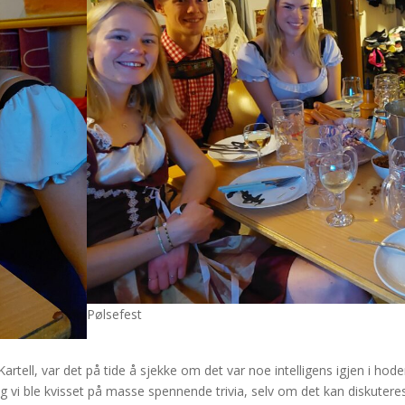
Pølsefest
tell, var det på tide å sjekke om det var noe intelligens igjen i hoden
 vi ble kvisset på masse spennende trivia, selv om det kan diskuteres h