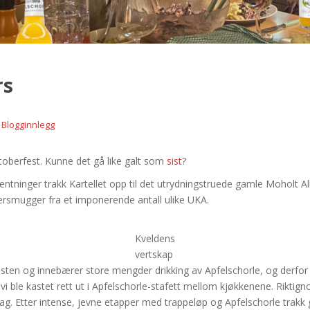
rs
,
Blogginnlegg
oktoberfest. Kunne det gå like galt som
sist
?
tninger trakk Kartellet opp til det utrydningstruede gamle Moholt All
tersmugger fra et imponerende antall ulike UKA.
Kveldens
vertskap
sten og innebærer store mengder drikking av Apfelschorle, og derfor v
vi ble kastet rett ut i Apfelschorle-stafett mellom kjøkkenene. Riktig
llt lag. Etter intense, jevne etapper med trappeløp og Apfelschorle trak