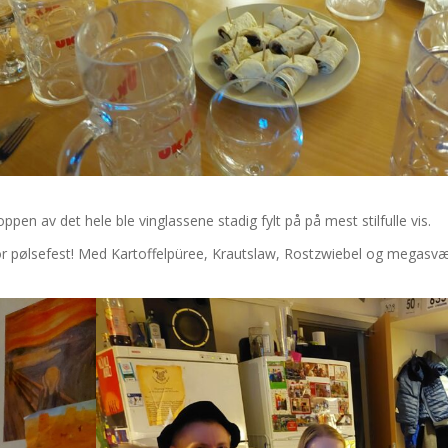
pen av det hele ble vinglassene stadig fylt på på mest stilfulle vis.
for pølsefest! Med Kartoffelpüree, Krautslaw, Rostzwiebel og megasv