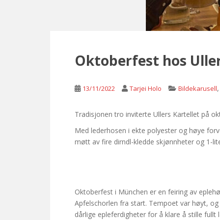
Oktoberfest hos Ulle
13/11/2022
Tarjei Holo
Bildekarusell
Tradisjonen tro inviterte Ullers Kartellet på 
Med lederhosen i ekte polyester og høye forven
møtt av fire dirndl-kledde skjønnheter og 1-li
Oktoberfest i München er en feiring av eplehø
Apfelschorlen fra start. Tempoet var høyt, og 
dårlige epleferdigheter for å klare å stille fu