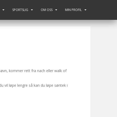
SPORTSLIG
OM OSS
MIN PROFIL
søvn, kommer rett fra nach eller walk of
u vil løpe lengre så kan du løpe søntek i