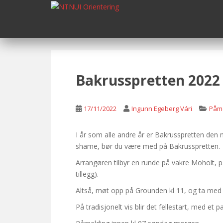
S
k
i
p
t
o
m
Bakrusspretten 2022
a
i
n
17/11/2022
Ingunn Egeberg Vári
Påme
c
o
I år som alle andre år er Bakrusspretten den 
n
shame, bør du være med på Bakrusspretten.
t
Arrangøren tilbyr en runde på vakre Moholt, på
e
tillegg).
n
t
Altså, møt opp på Grounden kl 11, og ta med
På tradisjonelt vis blir det fellestart, med et