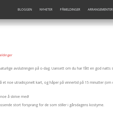
BLOGGEN
NYHETER
PÅMELDINGER
ARRANGEMENTER
ldinger
naturlige avslutningen på o-dag. Uansett om du har fått en god natts 
 et noe utradisjonelt kart, og håper på vinnertid på 15 minutter (om d
 noe å skrive med!
 passende stort forsprang for de som stiller i gårsdagens kostyme.