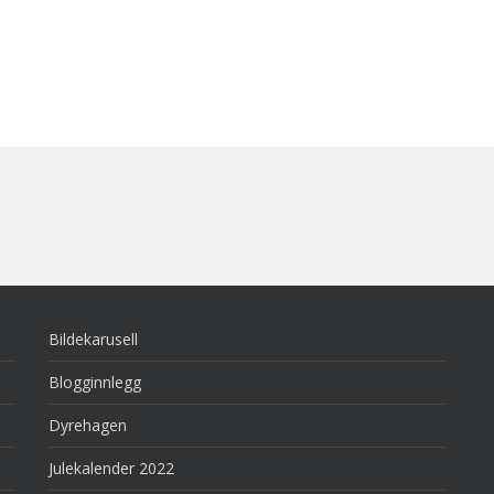
Bildekarusell
Blogginnlegg
Dyrehagen
Julekalender 2022