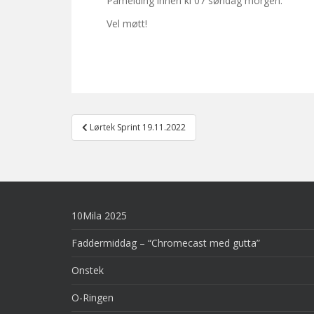
Påmelding innen kl 07 søndag morgen.
Vel møtt!
Post
Lørtek Sprint 19.11.2022
navigation
10Mila 2025
Faddermiddag – “Chromecast med gutta”
Onstek
O-Ringen