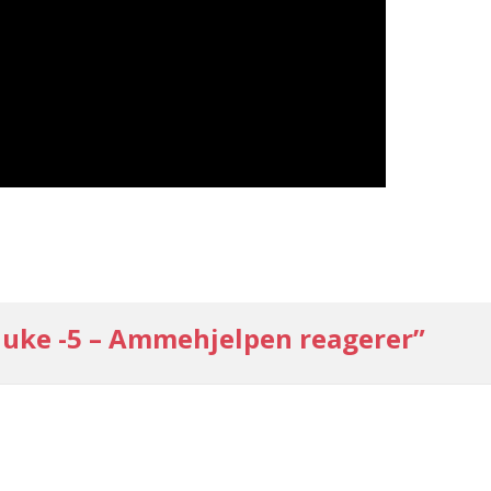
 luke -5 – Ammehjelpen reagerer”