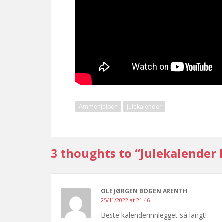
Ammehjelpen
julekalender
3 thoughts to “Julekalender
OLE JØRGEN BOGEN ARENTH
25/11/2022 at 21:46
Beste kalenderinnlegget så langt!