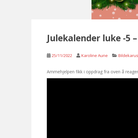
Julekalender luke -5
25/11/2022
Karoline Aune
Bildekarus
Ammehjelpen fikk i oppdrag fra oven å reagere