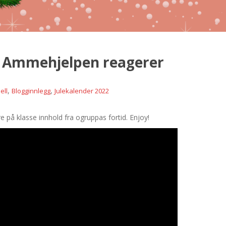
 – Ammehjelpen reagerer
,
,
ell
Blogginnlegg
Julekalender 2022
 på klasse innhold fra ogruppas fortid. Enjoy!