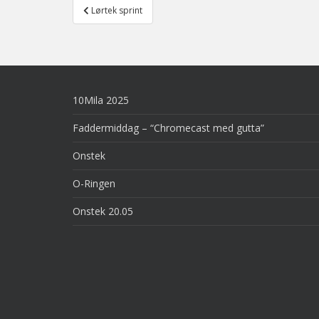
Post
Lørtek sprint
navigation
10Mila 2025
Faddermiddag – “Chromecast med gutta”
Onstek
O-Ringen
Onstek 20.05