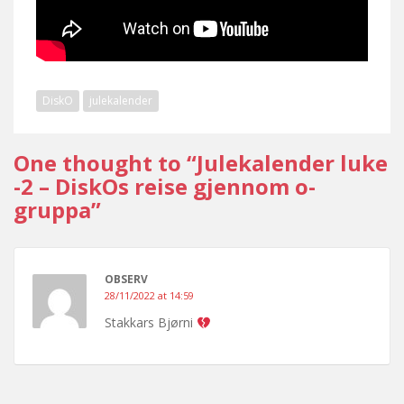
DiskO
julekalender
One thought to “Julekalender luke
-2 – DiskOs reise gjennom o-
gruppa”
OBSERV
28/11/2022 at 14:59
Stakkars Bjørni