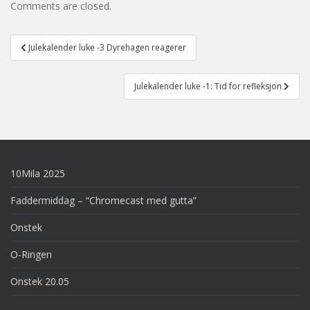
Comments are closed.
Post
Julekalender luke -3 Dyrehagen reagerer
navigation
Julekalender luke -1: Tid for refleksjon
10Mila 2025
Faddermiddag – “Chromecast med gutta”
Onstek
O-Ringen
Onstek 20.05