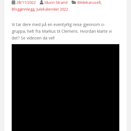
,
28/11/2022
Idunn Strand
Bildekarusell
,
Blogginnlegg
Julekalender 2022
Vi tar dere med på en eventyrlig reise gjennom o-
gruppa, helt fra Markus til Clemens. Hvordan klarte vi
det? Se videoen da vel!