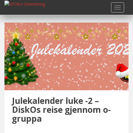
S
TOGGLE
k
i
p
t
o
m
a
i
n
c
o
n
t
Julekalender luke -2 –
e
n
DiskOs reise gjennom o-
t
gruppa