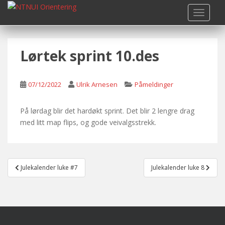
S
TOGGLE
k
i
p
Lørtek sprint 10.des
t
o
m
07/12/2022
Ulrik Arnesen
Påmeldinger
a
i
n
På lørdag blir det hardøkt sprint. Det blir 2 lengre drag
c
med litt map flips, og gode veivalgsstrekk.
o
n
t
Post
e
Julekalender luke #7
Julekalender luke 8
navigation
n
t