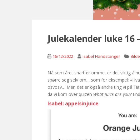
Julekalender luke 16 –
16/12/2022
Isabel Handstanger
Bild
Nå som året snart er omme, er det viktig å husk
spørre seg selv om… som for eksempel: «Hva 
osvosv… Men det er også andre ting vi på Fiask
da vi kom over quizen
What juice are you?
Ende
Isabel: appelsinjuice