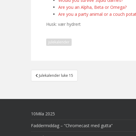
Would you survive Squid Games?
Are you an Alpha, Beta or Omega?
Are you a party animal or a couch pota
Husk: vær hydrert
julekalender
Post
Julekalender luke 15
navigation
10Mila 2025
Faddermiddag – “Chromecast med gutta”