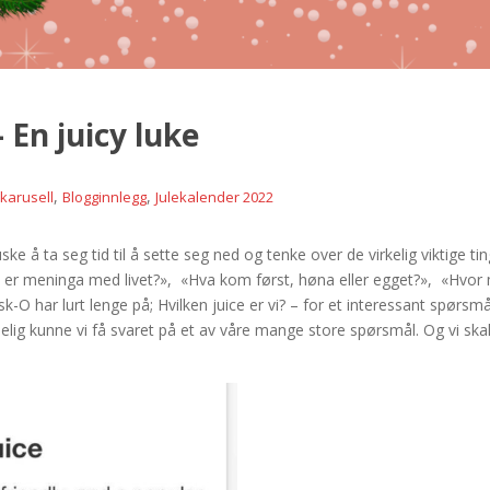
 En juicy luke
,
,
ekarusell
Blogginnlegg
Julekalender 2022
e å ta seg tid til å sette seg ned og tenke over de virkelig viktige ti
er meninga med livet?», «Hva kom først, høna eller egget?», «Hvor
-O har lurt lenge på; Hvilken juice er vi? – for et interessant spørsmål
lig kunne vi få svaret på et av våre mange store spørsmål. Og vi ska