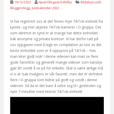
,
19/12/2022
Njaal Ellegaard Melby
Bildekarusell
,
Blogginnlegg
Julekalender 2022
Vi har registrert oss at det finnes mye TikTok-innhold fra
kjente- og mer ukjente TikTok-karrierer i O-gruppa. Det
som derimot er synd er at mange har dette innholdet
bak anonyme og private kontoer. Vi har derfor tatt på
oss oppgaven med å lage en compilation av noe av det
beste innholdet som er å oppspore på TikTok – hvis
man leter godt nok! I denne videoen kan man se flere
gode favoritter og generelt mange videoer som kanskje
gjør litt vondt å se på for enkelte. Skal vi være ærlige må
vi si at Isak muligens er vår favoritt, men det er definitivt
flere i O-gruppa som bidrar på godt og vondt i denne
videoen. Så da er det bare å sette seg til i godstolen og
nyte 7 minutter med intenst TikTok-innhold!