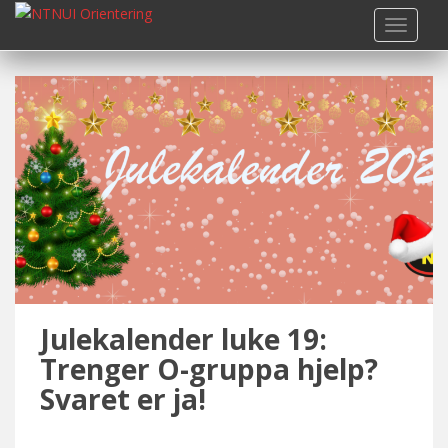
S
TOGGLE
k
i
p
t
o
m
a
i
n
c
o
n
t
Julekalender luke 19:
e
n
Trenger O-gruppa hjelp?
t
Svaret er ja!