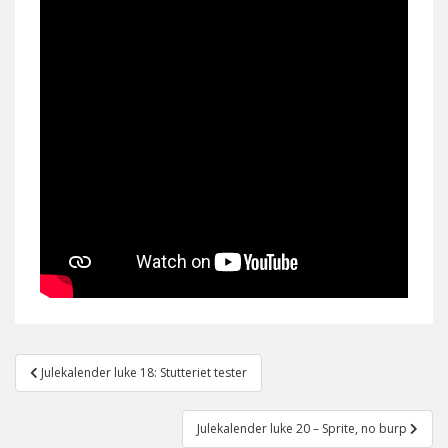
Post
Julekalender luke 18: Stutteriet tester
navigation
Julekalender luke 20 – Sprite, no burp