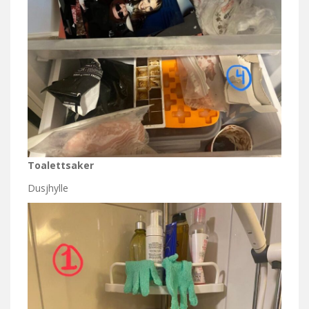
Toalettsaker
Dusjhylle