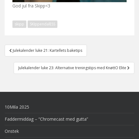
God jul fra Skipp<3
skipp
SKIppendalESS
Post
Julekalender luke 21: Kartellets baketips
navigation
Julekalender luke 23: Alternative treningstips med KnøttO Elite
10Mila 2025
Faddermiddag – “Chromecast med gutta”
Onstek