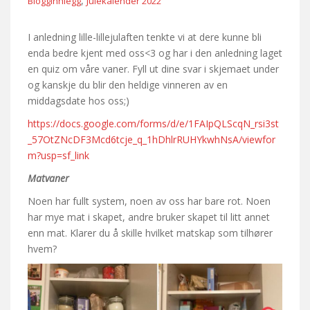
,
Blogginnlegg
Julekalender 2022
I anledning lille-lillejulaften tenkte vi at dere kunne bli
enda bedre kjent med oss<3 og har i den anledning laget
en quiz om våre vaner. Fyll ut dine svar i skjemaet under
og kanskje du blir den heldige vinneren av en
middagsdate hos oss;)
https://docs.google.com/forms/d/e/1FAIpQLScqN_rsi3st
_57OtZNcDF3Mcd6tcje_q_1hDhlrRUHYkwhNsA/viewfor
m?usp=sf_link
Matvaner
Noen har fullt system, noen av oss har bare rot. Noen
har mye mat i skapet, andre bruker skapet til litt annet
enn mat. Klarer du å skille hvilket matskap som tilhører
hvem?