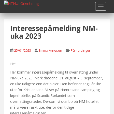
S
TOGGLE
k
i
p
Interessepåmelding NM-
t
o
uka 2023
m
a
i
25/01/2023
Emma Arnesen
Påmeldinger
n
c
Hei!
o
Her kommer interessepåmelding til overnatting under
n
NM-uka 2023. Merk datoene: 31. august – 3. september,
t
en uke tidligere enn det pleier. Den befinner seg i år like
e
utenfor Kristiansand. Vi ser på Hamresand camping og
n
løperhotellet på Scandic Sørlandet som
t
overnattingssteder. Dersom vi skal bo på NM-hotellet
må vi være raskt ute, derfor den tidlige
interessepåmeldingen.