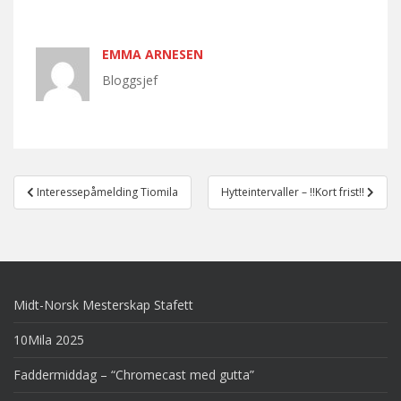
EMMA ARNESEN
Bloggsjef
Post
Interessepåmelding Tiomila
Hytteintervaller – !!Kort frist!!
navigation
Midt-Norsk Mesterskap Stafett
10Mila 2025
Faddermiddag – “Chromecast med gutta”