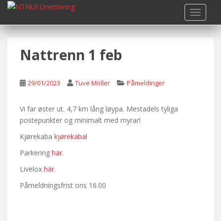
S
TOGGLE
k
i
p
Nattrenn 1 feb
t
o
m
29/01/2023
Tuve Möller
Påmeldinger
a
i
n
Vi far øster ut. 4,7 km lång løypa. Mestadels tyliga
c
postepunkter og minimalt med myrar!
o
Kjørekaba
kjørekabal
n
Parkering
här.
t
e
Livelox
här.
n
Påmeldningsfrist ons 16.00
t