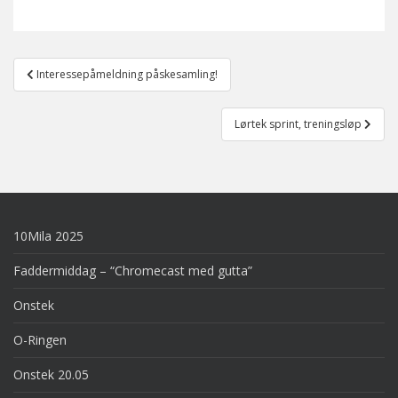
Post
Interessepåmeldning påskesamling!
navigation
Lørtek sprint, treningsløp
10Mila 2025
Faddermiddag – “Chromecast med gutta”
Onstek
O-Ringen
Onstek 20.05