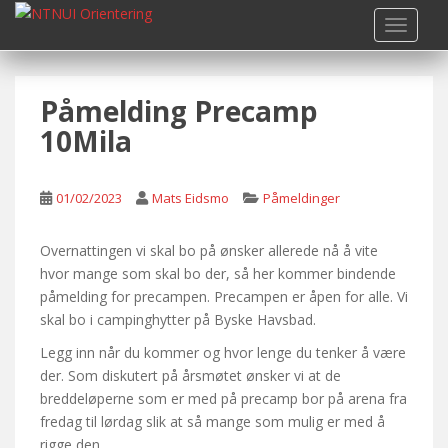
S
TOGGLE
k
i
p
Påmelding Precamp
t
o
10Mila
m
a
i
01/02/2023
Mats Eidsmo
Påmeldinger
n
c
Overnattingen vi skal bo på ønsker allerede nå å vite
o
hvor mange som skal bo der, så her kommer bindende
n
påmelding for precampen. Precampen er åpen for alle. Vi
t
skal bo i campinghytter på Byske Havsbad.
e
Legg inn når du kommer og hvor lenge du tenker å være
n
der. Som diskutert på årsmøtet ønsker vi at de
t
breddeløperne som er med på precamp bor på arena fra
fredag til lørdag slik at så mange som mulig er med å
rigge den.