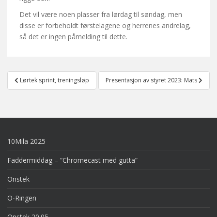
Det vil være noen plasser fra lørdag til søndag, men
disse er forbeholdt førstelagene og herrenes andrelag,
så det er ingen påmelding til dette.
Post
Lørtek sprint, treningsløp
Presentasjon av styret 2023: Mats
navigation
10Mila 2025
Faddermiddag – “Chromecast med gutta”
Onstek
O-Ringen
Onstek 20.05