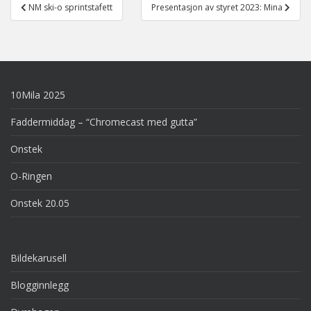
Post
NM ski-o sprintstafett
Presentasjon av styret 2023: Mina
navigation
10Mila 2025
Faddermiddag – “Chromecast med gutta”
Onstek
O-Ringen
Onstek 20.05
Bildekarusell
Blogginnlegg