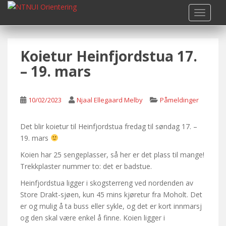
S
TOGGLE
k
i
p
Koietur Heinfjordstua 17.
t
o
– 19. mars
m
a
i
10/02/2023
Njaal Ellegaard Melby
Påmeldinger
n
c
Det blir koietur til Heinfjordstua fredag til søndag 17. –
o
19. mars
n
Koien har 25 sengeplasser, så her er det plass til mange!
t
Trekkplaster nummer to: det er badstue.
e
n
Heinfjordstua ligger i skogsterreng ved nordenden av
t
Store Drakt-sjøen, kun 45 mins kjøretur fra Moholt. Det
er og mulig å ta buss eller sykle, og det er kort innmarsj
og den skal være enkel å finne. Koien ligger i