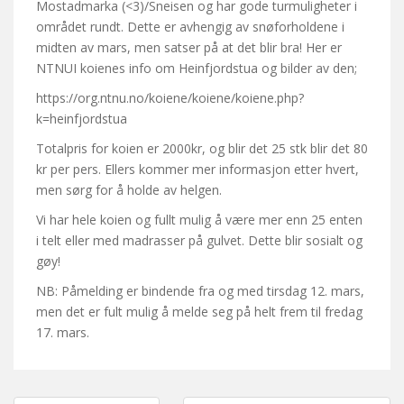
Mostadmarka (<3)/Sneisen og har gode turmuligheter i
området rundt. Dette er avhengig av snøforholdene i
midten av mars, men satser på at det blir bra! Her er
NTNUI koienes info om Heinfjordstua og bilder av den;
https://org.ntnu.no/koiene/koiene/koiene.php?
k=heinfjordstua
Totalpris for koien er 2000kr, og blir det 25 stk blir det 80
kr per pers. Ellers kommer mer informasjon etter hvert,
men sørg for å holde av helgen.
Vi har hele koien og fullt mulig å være mer enn 25 enten
i telt eller med madrasser på gulvet. Dette blir sosialt og
gøy!
NB: Påmelding er bindende fra og med tirsdag 12. mars,
men det er fult mulig å melde seg på helt frem til fredag
17. mars.