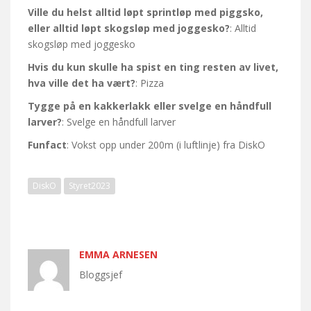
Ville du helst alltid løpt sprintløp med piggsko,
eller alltid løpt skogsløp med joggesko?
: Alltid
skogsløp med joggesko
Hvis du kun skulle ha spist en ting resten av livet,
hva ville det ha vært?
: Pizza
Tygge på en kakkerlakk eller svelge en håndfull
larver?
: Svelge en håndfull larver
Funfact
: Vokst opp under 200m (i luftlinje) fra DiskO
DiskO
Styret2023
EMMA ARNESEN
Bloggsjef