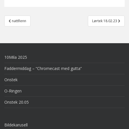
Post
nattRenn
Lørtek 18.02.23
navigation
10Mila 2025
Faddermiddag – “Chromecast med gutta”
Onstek
O-Ringen
Onstek 20.05
Bildekarusell