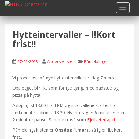
S
TOGGLE
k
i
p
Hytteintervaller – !!Kort
t
o
frist!!
m
a
i
27/02/2023
Anders Vestøl
Påmeldinger
n
c
Vi prøver oss på nye hytteintervaller tirsdag 7.mars!
o
Opplegget blir likt som forrige gang, med badstue og
n
pizza på hytta.
t
e
Avløping kl 18:00 fra TPM og intervallene starter fra
n
Lerkendal Stadion kl 18:20. Hvert drag er 6 minutter med
t
2 minutter pause. Samme trasé som
Fjellseterløpet
.
Påmeldingsfristen er
Onsdag 1.mars,
så igjen litt kort
frist..