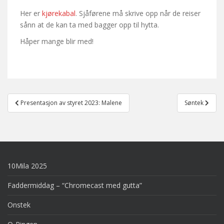
Her er
kjørekabal
. Sjåførene må skrive opp når de reiser
sånn at de kan ta med bagger opp til hytta.
Håper mange blir med!
Post
Presentasjon av styret 2023: Malene
Søntek
navigation
10Mila 2025
Faddermiddag – “Chromecast med gutta”
Onstek