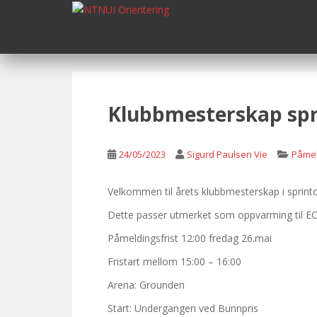
S
k
i
p
t
o
m
Klubbmesterskap spr
a
i
n
24/05/2023
Sigurd Paulsen Vie
Påmel
c
o
Velkommen til årets klubbmesterskap i sprinto
n
Dette passer utmerket som oppvarming til EC-D
t
e
Påmeldingsfrist 12:00 fredag 26.mai
n
Fristart mellom 15:00 – 16:00
t
Arena: Grounden
Start: Undergangen ved Bunnpris