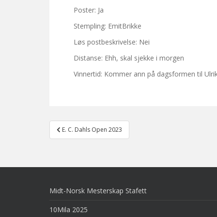
Poster: Ja
Stempling: EmitBrikke
Løs postbeskrivelse: Nei
Distanse: Ehh, skal sjekke i morgen
Vinnertid: Kommer ann på dagsformen til Ulri
Post
E. C. Dahls Open 2023
navigation
Midt-Norsk Mesterskap Stafett
10Mila 2025