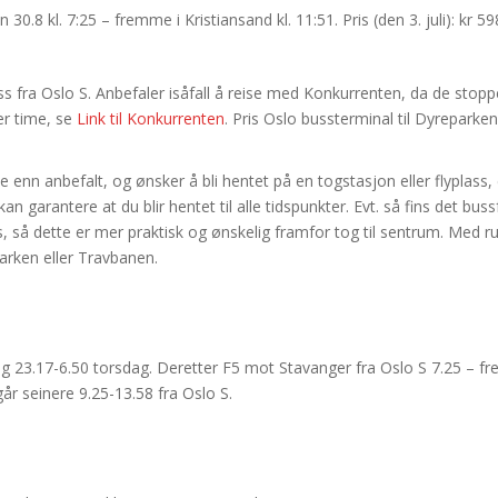
0.8 kl. 7:25 – fremme i Kristiansand kl. 11:51. Pris (den 3. juli): kr 
ss fra Oslo S. Anbefaler isåfall å reise med Konkurrenten, da de stop
er time, se
Link til Konkurrenten
. Pris Oslo bussterminal til Dyreparken 
n anbefalt, og ønsker å bli hentet på en togstasjon eller flyplass, er
kan garantere at du blir hentet til alle tidspunkter. Evt. så fins det bu
så dette er mer praktisk og ønskelig framfor tog til sentrum. Med rute
rken eller Travbanen.
 23.17-6.50 torsdag. Deretter F5 mot Stavanger fra Oslo S 7.25 – fre
går seinere 9.25-13.58 fra Oslo S.