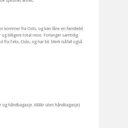
e spesifikt annet.
 noen kommer fra Oslo, og kan låne en familiebil
 og billigere total reise. Forlanger samtidig
ra f.eks. Oslo, og har bil. Merk isåfall også
je og håndbagasje. 688kr uten håndbagasje)