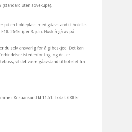
598 (standard uten sovekupé).
per på en holdeplass med gåavstand til hotellet
E18: 264kr (per 3. juli). Husk å gå av på
 du selv ansvarlig for å gi beskjed. Det kan
ssforbindelser istedenfor tog, og det er
buss, vil det være gåavstand til hotellet fra
mme i Kristiansand kl 11.51. Totalt 688 kr