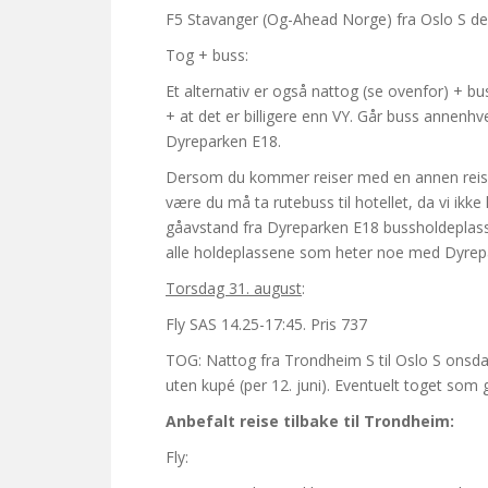
F5 Stavanger (Og-Ahead Norge) fra Oslo S den 3
Tog + buss:
Et alternativ er også nattog (se ovenfor) + bu
+ at det er billigere enn VY. Går buss annenhv
Dyreparken E18.
Dersom du kommer reiser med en annen reise en
være du må ta rutebuss til hotellet, da vi ikke 
gåavstand fra Dyreparken E18 bussholdeplass, 
alle holdeplassene som heter noe med Dyrepa
Torsdag 31. august
:
Fly SAS 14.25-17:45. Pris 737
TOG: Nattog fra Trondheim S til Oslo S onsdag
uten kupé (per 12. juni). Eventuelt toget som 
Anbefalt reise tilbake til Trondheim:
Fly: