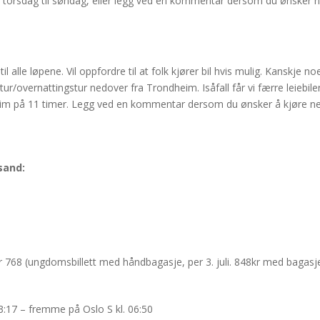
torsdag til søndag, eller legg ved en kommentar dersom du ønsker no
 til alle løpene. Vil oppfordre til at folk kjører bil hvis mulig. Kanskje
ur/overnattingstur nedover fra Trondheim. Isåfall får vi færre leiebiler
eim på 11 timer. Legg ved en kommentar dersom du ønsker å kjøre ned f
sand:
r 768 (ungdomsbillett med håndbagasje, per 3. juli. 848kr med bagas
3:17 – fremme på Oslo S kl. 06:50