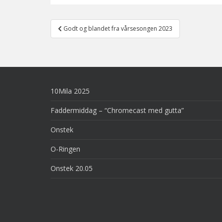
Post
Godt og blandet fra vårsesongen 2023
navigation
10Mila 2025
Faddermiddag – “Chromecast med gutta”
Onstek
O-Ringen
Onstek 20.05