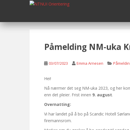
S
k
i
p
t
o
m
Påmelding NM-uka Kr
a
i
n
03/07/2023
Emma Arnesen
Påmeldin
c
o
Hei!
n
Nå nærmer det seg NM-uka 2023, og her komm
t
enn det pleier. Frist innen
9. august
.
e
n
Overnatting:
t
Vi har landet på å bo på Scandic Hotell Sørland
firemannsrom.