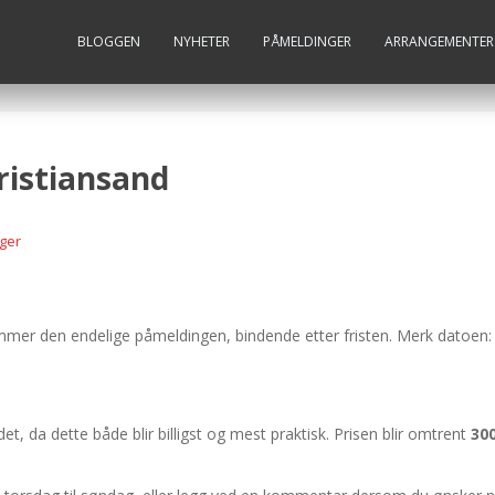
BLOGGEN
NYHETER
PÅMELDINGER
ARRANGEMENTER
istiansand
ger
er den endelige påmeldingen, bindende etter fristen. Merk datoen
et, da dette både blir billigst og mest praktisk. Prisen blir omtrent
30