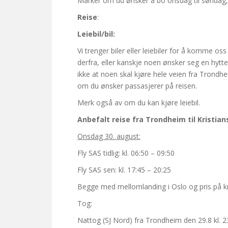
Marker om du ønsker å bo onsdag til søndag, 
Reise
:
Leiebil/bil:
Vi trenger biler eller leiebiler for å komme oss
derfra, eller kanskje noen ønsker seg en hyttet
ikke at noen skal kjøre hele veien fra Trondh
om du ønsker passasjerer på reisen.
Merk også av om du kan kjøre leiebil.
Anbefalt reise fra Trondheim til Kristian
Onsdag 30. august:
Fly SAS tidlig: kl. 06:50 – 09:50
Fly SAS sen: kl. 17:45 – 20:25
Begge med mellomlanding i Oslo og pris på k
Tog:
Nattog (SJ Nord) fra Trondheim den 29.8 kl. 2