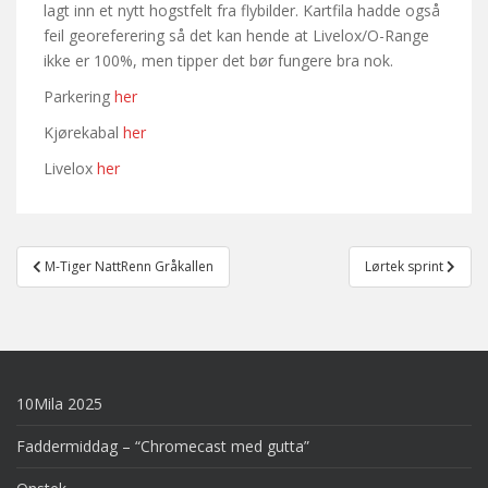
lagt inn et nytt hogstfelt fra flybilder. Kartfila hadde også
feil georeferering så det kan hende at Livelox/O-Range
ikke er 100%, men tipper det bør fungere bra nok.
Parkering
her
Kjørekabal
her
Livelox
her
Post
M-Tiger NattRenn Gråkallen
Lørtek sprint
navigation
10Mila 2025
Faddermiddag – “Chromecast med gutta”