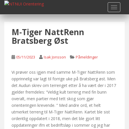
S
TOGGLE
k
i
p
M-Tiger NattRenn
t
o
Bratsberg Øst
m
a
i
05/11/2023
Isak Jonsson
Påmeldinger
n
c
Vi prøver oss igjen med samme M-Tiger NattRenn som
o
opprinnelig var lagt til forrige uke på Bratsberg øst. Men
n
det Audun skrev om terrenget etter å ha vært der i 2017
t
gjelder fremdeles: “Veldig kult terreng med fin bunn
e
overalt, men partier med tett skog som gjør
n
orienteringen krevende. ” Med andre ord, et helt
t
utmerket terreng til M-Tiger NattRenn. Kartet ble sist
ordentlig oppdatert i 2018, men det ble gjort litt
oppdateringer ifm et bedriftsløp i sommer og jeg har