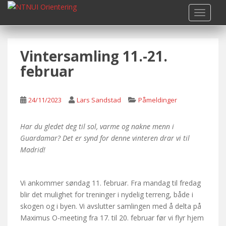
S
TOGGLE
k
i
p
Vintersamling 11.-21.
t
o
februar
m
a
i
24/11/2023
Lars Sandstad
Påmeldinger
n
c
Har du gledet deg til sol, varme og nak
ne menn i
o
Guardamar?
Det er synd for denne vinteren drar vi til
n
Madrid!
t
e
n
Vi ankommer søndag 11. februar. Fra mandag til fredag
t
blir det mulighet for treninger i nydelig terreng, både i
skogen og i byen. Vi avslutter samlingen med å delta på
Maximus O-meeting fra 17. til 20. februar før vi flyr hjem