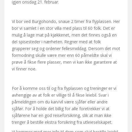
igjen onsdag 21. februar.
Vi bor ved Burgohondo, snaue 2 timer fra flyplassen. Her
bor vi samlet i en stor villa med plass til 60 folk.
Det er
mulig å lage mat på kjøkkenet, men det finnes også en
del spisesteder i nærheten. Regner med at folk
grupperer seg og ordener fellesmiddag.
Dersom det mot
formodning skulle være mer enn 60 påmeldte skal vi
prøve å fikse flere plasser, men vi kan ikke garantere at
vi finner noe.
For å komme oss til og fra flyplassen og treninger er vi
avhengige av at folk er villige til å fikse leiebil. Svar i
påmeldingen om du kan/vil være sjåfør eller andre
sjåfør. For å holde det billig for alle foretrekker vi at
sjåførene har en god reiseforsikring, slik at man ikke
trenger å bestille ekstra forsikring fra utleieselskapet.
Vi kommer med mer info til dem som skal bestille leiebil