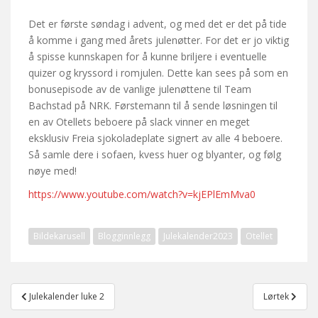
Det er første søndag i advent, og med det er det på tide
å komme i gang med årets julenøtter. For det er jo viktig
å spisse kunnskapen for å kunne briljere i eventuelle
quizer og kryssord i romjulen. Dette kan sees på som en
bonusepisode av de vanlige julenøttene til Team
Bachstad på NRK. Førstemann til å sende løsningen til
en av Otellets beboere på slack vinner en meget
eksklusiv Freia sjokoladeplate signert av alle 4 beboere.
Så samle dere i sofaen, kvess huer og blyanter, og følg
nøye med!
https://www.youtube.com/watch?v=kjEPlEmMva0
Bildekarusell
Blogginnlegg
Julekalender2023
Otellet
Post
Julekalender luke 2
Lørtek
navigation