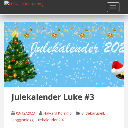
S
TOGGLE
k
i
p
t
o
m
a
i
n
c
o
n
t
Julekalender Luke #3
e
n
t
,
03/12/2023
Halvard Kornmo
Bildekarusell
,
Blogginnlegg
Julekalender 2023