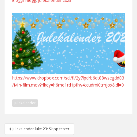
,
Blogginnlegg
Julekalender 2023
https://www.dropbox.com/scl/fi/2y7lpdrb6qt88wsegdd83
/Min-film.mov?rlkey=h6mq1rd1pfrw4tcudmi0tmjox&dl=0
julekalender
Post
Julekalender luke 23: Skipp tester
navigation