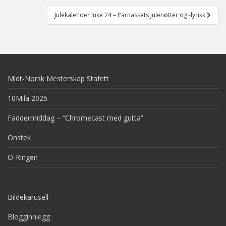
Julekalender luke 24 – Parnassets julenøtter og -lyrikk
Midt-Norsk Mesterskap Stafett
10Mila 2025
Faddermiddag – “Chromecast med gutta”
Onstek
O-Ringen
Bildekarusell
Blogginnlegg