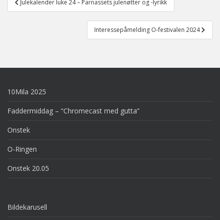
Julekalender luke 24 – Parnassets julenøtter og -lyrikk
navigation
Interessepåmelding O-festivalen 2024
10Mila 2025
Faddermiddag – “Chromecast med gutta”
Onstek
O-Ringen
Onstek 20.05
Bildekarusell