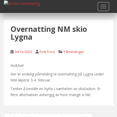
S
TOGGLE
k
i
p
Overnatting NM skio
t
o
Lygna
m
a
i
30/12/2023
Eirik Frost
Påmeldinger
n
c
Hu&hei!
o
Her er endelig påmelding til overnatting på Lygna under
n
NM-løpene 3-4. februar.
t
e
Tenker å bestille en hytte i nærheten av skistadion. Er
n
flere alternativer avhengig av hvor mange vi blir.
t
Post