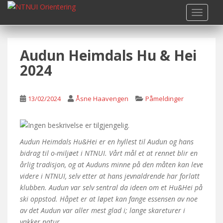
S
TOGGLE
k
i
p
Audun Heimdals Hu & Hei
t
o
2024
m
a
i
13/02/2024
Åsne Haavengen
Påmeldinger
n
c
o
Audun Heimdals Hu&Hei er en hyllest til Audun og hans
n
bidrag til o-miljøet i NTNUI. Vårt
mål et at rennet blir en
t
årlig tradisjon, og at Auduns minne på den måten kan leve
e
videre i
NTNUI, selv etter at hans jevnaldrende har forlatt
n
klubben. Audun var selv sentral da
ideen om et Hu&Hei på
t
ski oppstod. Håpet er at løpet kan fange essensen av noe
av det
Audun var aller mest glad i; lange skareturer i
vakker natur.