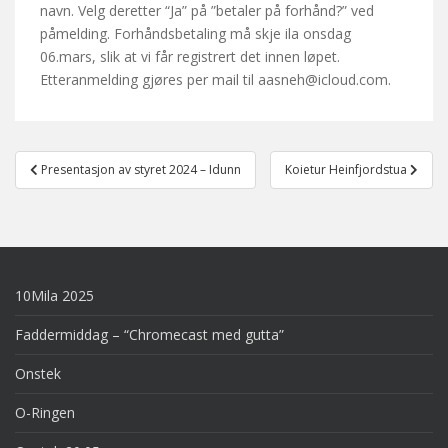
navn. Velg deretter “Ja” på ”betaler på forhånd?” ved
påmelding. Forhåndsbetaling må skje ila onsdag
06.mars, slik at vi får registrert det innen løpet.
Etteranmelding gjøres per mail til aasneh@icloud.com.
Post
Presentasjon av styret 2024 – Idunn
Koietur Heinfjordstua
navigation
10Mila 2025
Faddermiddag – “Chromecast med gutta”
Onstek
O-Ringen