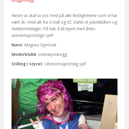
Blogginnlegg
Neste ut skal ta oss med på alle festlighetene som vi har
vært år, med alt fra O-ball og EC Dahls til jukolabåten og
faddermiddager. På tide å bli kjent med årets
utenomsportslige sjef!
Navn
: Magnus Gjerstad
Moderklubb
: osterøy/varegg
Stilling i styret
: U(tenom)sportslig sjef