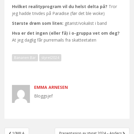
Hvilket realityprogram vil du helst delta på?
Tror
jeg hadde trivdes på Paradise (før det ble woke)
Største drøm som liten:
gitarist/vokalist i band
Hva er det ingen (eller få) i o-gruppa vet om deg?
At jeg daglig får purremails fra skatteetaten
Bananen Bar
styret2024
EMMA ARNESEN
Bloggsjef
Post
10MILA
Presentasjon av styret 2024 – Anders