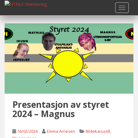
S
TOGGLE
k
i
p
t
o
m
a
i
n
c
o
n
t
Presentasjon av styret
e
n
2024 – Magnus
t
,
16/02/2024
Emma Arnesen
Bildekarusell