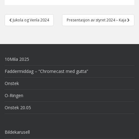
Post
Jukola og Venla 2024
Presentasjon av styret 2024 – Kaja
navigation
10Mila 2025
Faddermiddag – “Chromecast med gutta”
Onstek
O-Ringen
Onstek 20.05
Bildekarusell