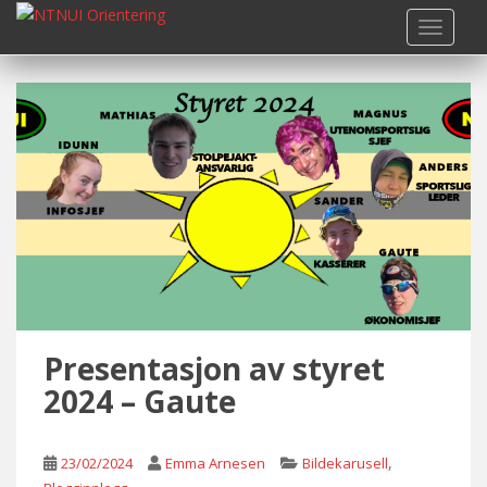
S
TOGGLE
k
i
p
t
o
m
a
i
n
c
o
n
t
Presentasjon av styret
e
n
2024 – Gaute
t
,
23/02/2024
Emma Arnesen
Bildekarusell