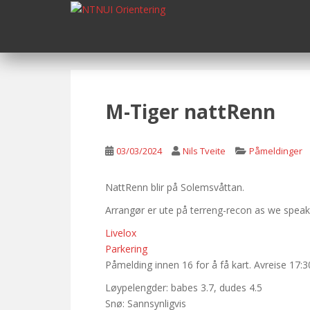
S
k
i
p
t
o
m
M-Tiger nattRenn
a
i
n
03/03/2024
Nils Tveite
Påmeldinger
c
o
NattRenn blir på Solemsvåttan.
n
Arrangør er ute på terreng-recon as we speak, o
t
e
Livelox
n
Parkering
t
Påmelding innen 16 for å få kart. Avreise 17:30
Løypelengder: babes 3.7, dudes 4.5
Snø: Sannsynligvis