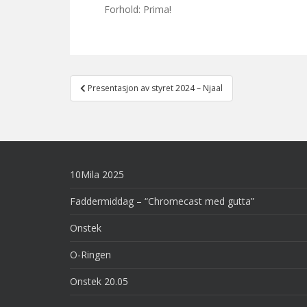
Forhold: Prima!
Post
Presentasjon av styret 2024 – Njaal
navigation
10Mila 2025
Faddermiddag – “Chromecast med gutta”
Onstek
O-Ringen
Onstek 20.05