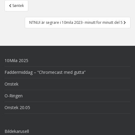
Post
Søntek
navigation
NTNUI är segrare i 10mila 2023- minutt for minutt del 5
10Mila 2025
Faddermiddag – “Chromecast med gutta”
Onstek
O-Ringen
Onstek 20.05
Bildekarusell