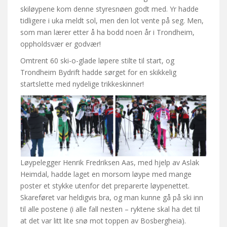
skiløypene kom denne styresnøen godt med. Yr hadde
tidligere i uka meldt sol, men den lot vente på seg. Men,
som man lærer etter å ha bodd noen år i Trondheim,
oppholdsvær er godvær!
Omtrent 60 ski-o-glade løpere stilte til start, og
Trondheim Bydrift hadde sørget for en skikkelig
startslette med nydelige trikkeskinner!
Løypelegger Henrik Fredriksen Aas, med hjelp av Aslak
Heimdal, hadde laget en morsom løype med mange
poster et stykke utenfor det preparerte løypenettet.
Skareføret var heldigvis bra, og man kunne gå på ski inn
til alle postene (i alle fall nesten – ryktene skal ha det til
at det var litt lite snø mot toppen av Bosbergheia).