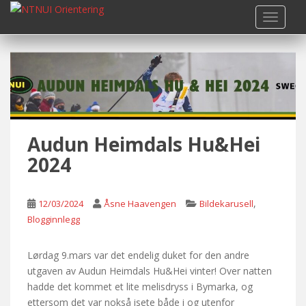
S
TOGGLE
k
i
p
t
o
m
a
i
Audun Heimdals Hu&Hei
n
2024
c
o
n
,
12/03/2024
Åsne Haavengen
Bildekarusell
t
Blogginnlegg
e
n
Lørdag 9.mars var det endelig duket for den andre
t
utgaven av Audun Heimdals Hu&Hei vinter! Over natten
hadde det kommet et lite melisdryss i Bymarka, og
ettersom det var nokså isete både i og utenfor