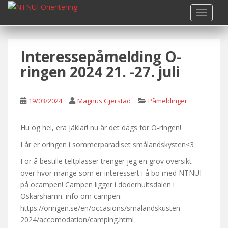
S
TOGGLE
k
i
p
Interessepåmelding O-
t
o
ringen 2024 21. -27. juli
m
a
i
19/03/2024
Magnus Gjerstad
Påmeldinger
n
c
Hu og hei, era jäklar! nu är det dags för O-ringen!
o
I år er oringen i sommerparadiset smålandskysten<3
n
t
For å bestille teltplasser trenger jeg en grov oversikt
e
over hvor mange som er interessert i å bo med NTNUI
n
på ocampen! Campen ligger i döderhultsdalen i
t
Oskarshamn. info om campen:
https://oringen.se/en/occasions/smalandskusten-
2024/accomodation/camping.html