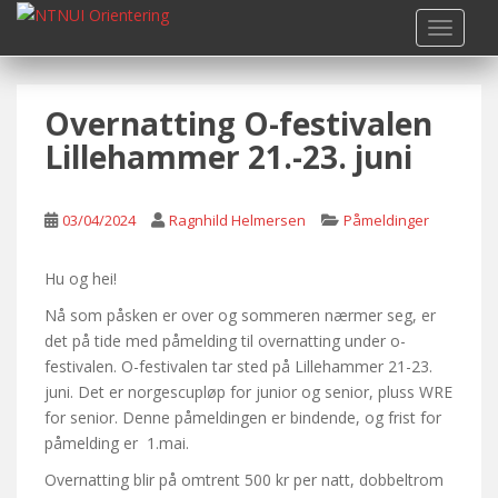
S
TOGGLE
k
i
p
Overnatting O-festivalen
t
o
Lillehammer 21.-23. juni
m
a
i
03/04/2024
Ragnhild Helmersen
Påmeldinger
n
c
Hu og hei!
o
Nå som påsken er over og sommeren nærmer seg, er
n
det på tide med påmelding til overnatting under o-
t
festivalen. O-festivalen tar sted på Lillehammer 21-23.
e
juni. Det er norgescupløp for junior og senior, pluss WRE
n
for senior. Denne påmeldingen er bindende, og frist for
t
påmelding er 1.mai.
Overnatting blir på omtrent 500 kr per natt, dobbeltrom