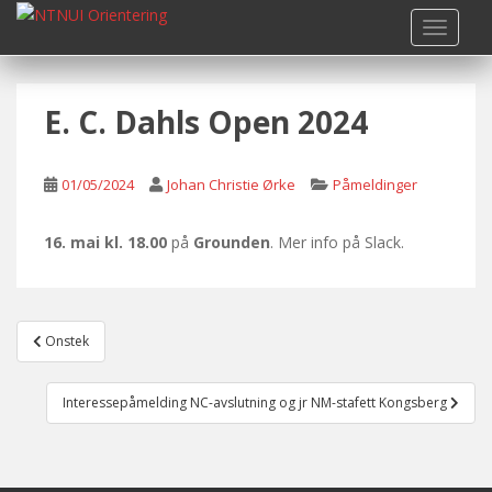
S
TOGGLE
k
i
p
E. C. Dahls Open 2024
t
o
m
01/05/2024
Johan Christie Ørke
Påmeldinger
a
i
n
16. mai kl. 18.00
på
Grounden
. Mer info på Slack.
c
o
n
Post
t
Onstek
navigation
e
n
Interessepåmelding NC-avslutning og jr NM-stafett Kongsberg
t