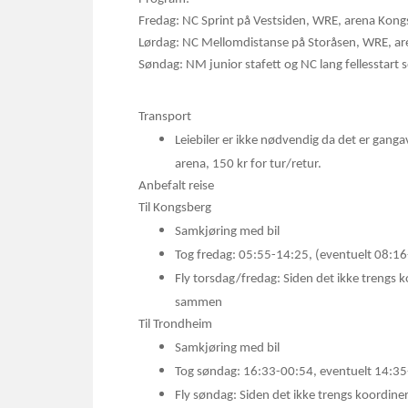
Fredag: NC Sprint på Vestsiden, WRE, arena Kon
Lørdag: NC Mellomdistanse på Storåsen, WRE, a
Søndag: NM junior stafett og NC lang fellesstart 
Transport
Leiebiler er ikke nødvendig da det er ganga
arena, 150 kr for tur/retur.
Anbefalt reise
Til Kongsberg
Samkjøring med bil
Tog fredag: 05:55-14:25, (eventuelt 08:16
Fly torsdag/fredag: Siden det ikke trengs ko
sammen
Til Trondheim
Samkjøring med bil
Tog søndag: 16:33-00:54, eventuelt 14:35
Fly søndag:
Siden det ikke trengs koordiner