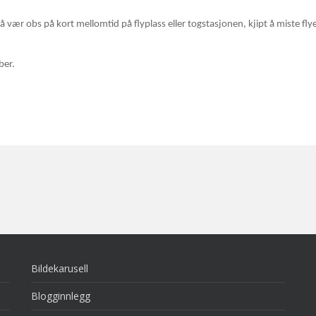
å vær obs på kort mellomtid på flyplass eller togstasjonen, kjipt å miste flyet
ber.
Bildekarusell
Blogginnlegg