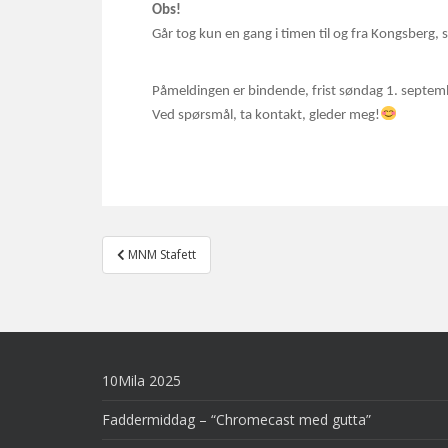
Obs!
Går tog kun en gang i timen til og fra Kongsberg, s
Påmeldingen er bindende, frist søndag 1. septem
Ved spørsmål, ta kontakt, gleder meg!
Post
MNM Stafett
navigation
10Mila 2025
Faddermiddag – “Chromecast med gutta”