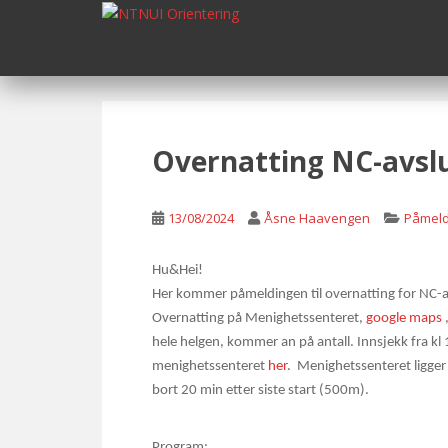
S
k
i
p
t
o
m
Overnatting NC-avsl
a
i
n
13/08/2024
Åsne Haavengen
Påmeld
c
o
Hu&Hei!
n
Her kommer påmeldingen til overnatting for NC-
t
Overnatting på Menighetssenteret,
google maps
e
hele helgen, kommer an på antall. Innsjekk fra kl
n
menighetssenteret
her
. Menighetssenteret ligger 
t
bort 20 min etter siste start (500m).
Program: