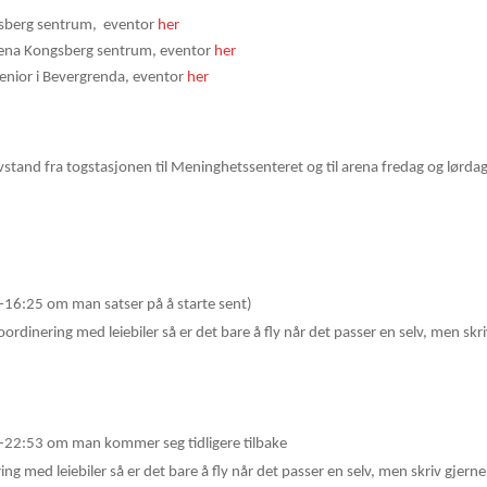
gsberg sentrum,
eventor
her
rena Kongsberg sentrum, eventor
her
senior i Bevergrenda, eventor
her
vstand fra togstasjonen til Meninghetssenteret og til arena fredag og lørda
-16:25 om man satser på å starte sent)
ordinering med leiebiler så er det bare å fly når det passer en selv, men skr
-22:53 om man kommer seg tidligere tilbake
ing med leiebiler så er det bare å fly når det passer en selv, men skriv gje