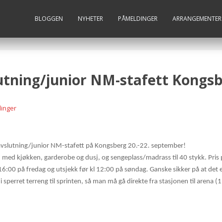
BLOGGEN
NYHETER
PÅMELDINGER
ARRANGEMENTER
utning/junior NM-stafett Kongs
inger
avslutning/junior NM-stafett på Kongsberg 20.-22. september!
, med kjøkken, garderobe og dusj, og sengeplass/madrass til 40 stykk. Pris 
 16:00 på fredag og utsjekk før kl 12:00 på søndag. Ganske sikker på at det 
i sperret terreng til sprinten, så man må gå direkte fra stasjonen til arena