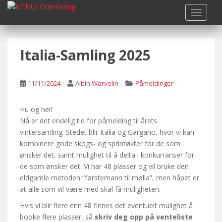
S
TOGGLE
k
i
p
Italia-Samling 2025
t
o
m
11/11/2024
Albin Warvelin
Påmeldinger
a
i
n
Hu og hei!
c
Nå er det endelig tid for påmelding til årets
o
vintersamling. Stedet blir Italia og Gargano, hvor vi kan
n
kombinere gode skogs- og sprintøkter for de som
t
ønsker det, samt mulighet til å delta i konkurranser for
e
de som ønsker det. Vi har 48 plasser og vil bruke den
n
eldgamle metoden “førstemann til mølla”, men håpet er
t
at alle som vil være med skal få muligheten.
Hvis vi blir flere enn 48 finnes det eventuelt mulighet å
booke flere plasser, så
skriv deg opp på venteliste