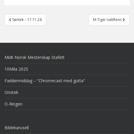
Post
Søntek – 17.11.24
M-Tiger nattRenn
navigation
Midt-Norsk Mesterskap Stafett
10Mila 2025
Faddermiddag – “Chromecast med gutta”
Onstek
O-Ringen
Bildekarusell