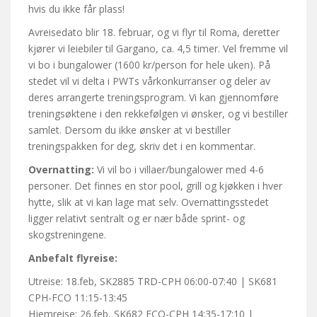
hvis du ikke får plass!
Avreisedato blir 18. februar, og vi flyr til Roma, deretter
kjører vi leiebiler til Gargano, ca. 4,5 timer. Vel fremme vil
vi bo i bungalower (1600 kr/person for hele uken). På
stedet vil vi delta i PWTs vårkonkurranser og deler av
deres arrangerte treningsprogram. Vi kan gjennomføre
treningsøktene i den rekkefølgen vi ønsker, og vi bestiller
samlet. Dersom du ikke ønsker at vi bestiller
treningspakken for deg, skriv det i en kommentar.
Overnatting:
Vi vil bo i villaer/bungalower med 4-6
personer. Det finnes en stor pool, grill og kjøkken i hver
hytte, slik at vi kan lage mat selv. Overnattingsstedet
ligger relativt sentralt og er nær både sprint- og
skogstreningene.
Anbefalt flyreise:
Utreise: 18.feb, SK2885 TRD-CPH 06:00-07:40 | SK681
CPH-FCO 11:15-13:45
Hjemreise: 26.feb, SK682 FCO-CPH 14:35-17:10 |