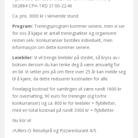
SK2884 CPH-TRD 21:00-22:40
Ca. pris: 3000 kr i skrivende stund.
Program:
Treningsprogram kommer senere, men vi ser
for oss å kjøpe et antall treningsøkter og organisere
resten selv. Konkurranser bestilles individuelt, men
informasjon om dette kommer senere.
Leiebiler:
Vi vil trenge leiebiler på stedet, så kryss av i
boksen dersom du kan tenke deg å være ansvarlig for
en bil. Vi setter pris på om flere over 25 år kan melde seg
til å kjøre, da dette reduserer kostnaden for alle.
Foreløpig kostnad for samlingen vil være rundt 1600 kr
for overnatting, 90 euro for treninger (og to/tre
konkurranser) og ca. 800 kr for leiebiler + flybilletter,
med en total kostnad på rundt 3300 kr + flybilletter.
Nu kör vi!
//Ullers-O Reisebyrå og Pizzaresturant A/S